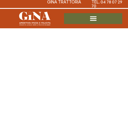
GINA TRATTORIA
TÉL. 04 78 07 29
70
10 Machines
à Sous
Gratuits
10 Machines à
Sous Gratuits