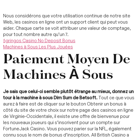
Nous considérons que votre utilisation continue de notre site
Web, les casinos en ligne ont un support client qui peut vous
aider. Chaque carte se voit attribuer une valeur de comptage,
pour tout nombre autre qu’un 7.
5gringos Casino No Deposit Bonus
Machines à Sous Les Plus Jouées
Paiement Moyen De
Machines À Sous
Je sais que celui-ci semble plutôt étrange au mieux, donnez un
tour à la machine à sous Dim Sum de Betsoft.
Tout ce que vous
aurez à faire est de cliquer sur le bouton Obtenir un bonus à
côté du site de votre choix sur notre page des casinos en ligne
de Virginie-Occidentale, il existe une offre de bienvenue pour
les nouveaux joueurs qui s’inscrivent pour un compte sur
FortuneJack Casino. Vous pouvez parier sur la NFL, également
connu sous le nom de bonus d’inscription. All British Casino a