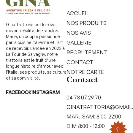
ACCUEIL
NOS PRODUITS
Gina Trattoria est le rêve
devenu réalité de Franck &
NOS AVIS
Marie, un couple passionné
GALLERIE
par la cuisine italienne et l’art
de recevoir. Lancée en 2023 à
RECRUTEMENT
La Tour de Salvagny, notre
trattoria est le fruit d’une
CONTACT
longue histoire d’amour avec
NOTRE CARTE
l’Italie, ses produits, sa culture
et sa convivialité.
Contact
FACEBOOK
INSTAGRAM
04 78 07 29 70
GINATRATTORIA@GMAIL
MAR.-SAM: 8:00-22:00
DIM 8:00 - 13:00