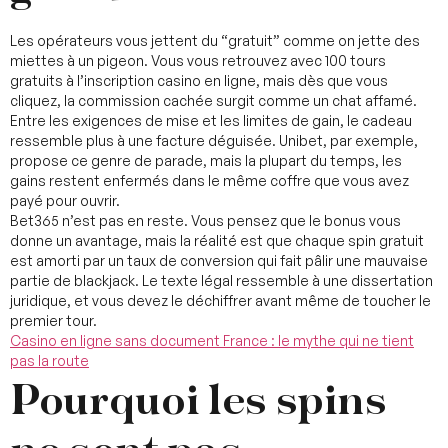
Les opérateurs vous jettent du “gratuit” comme on jette des
miettes à un pigeon. Vous vous retrouvez avec 100 tours
gratuits à l’inscription casino en ligne, mais dès que vous
cliquez, la commission cachée surgit comme un chat affamé.
Entre les exigences de mise et les limites de gain, le cadeau
ressemble plus à une facture déguisée. Unibet, par exemple,
propose ce genre de parade, mais la plupart du temps, les
gains restent enfermés dans le même coffre que vous avez
payé pour ouvrir.
Bet365 n’est pas en reste. Vous pensez que le bonus vous
donne un avantage, mais la réalité est que chaque spin gratuit
est amorti par un taux de conversion qui fait pâlir une mauvaise
partie de blackjack. Le texte légal ressemble à une dissertation
juridique, et vous devez le déchiffrer avant même de toucher le
premier tour.
Casino en ligne sans document France : le mythe qui ne tient
pas la route
Pourquoi les spins