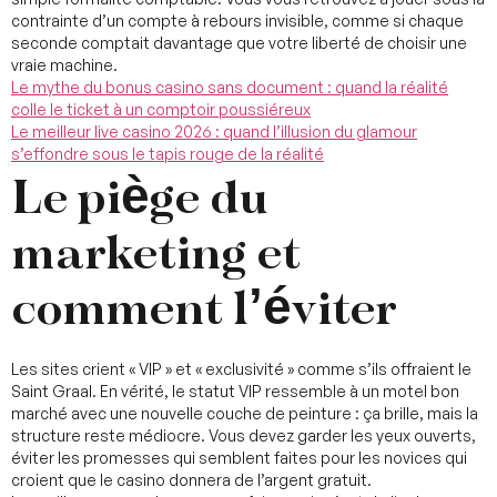
contrainte d’un compte à rebours invisible, comme si chaque
seconde comptait davantage que votre liberté de choisir une
vraie machine.
Le mythe du bonus casino sans document : quand la réalité
colle le ticket à un comptoir poussiéreux
Le meilleur live casino 2026 : quand l’illusion du glamour
s’effondre sous le tapis rouge de la réalité
Le piège du
marketing et
comment l’éviter
Les sites crient « VIP » et « exclusivité » comme s’ils offraient le
Saint Graal. En vérité, le statut VIP ressemble à un motel bon
marché avec une nouvelle couche de peinture : ça brille, mais la
structure reste médiocre. Vous devez garder les yeux ouverts,
éviter les promesses qui semblent faites pour les novices qui
croient que le casino donnera de l’argent gratuit.