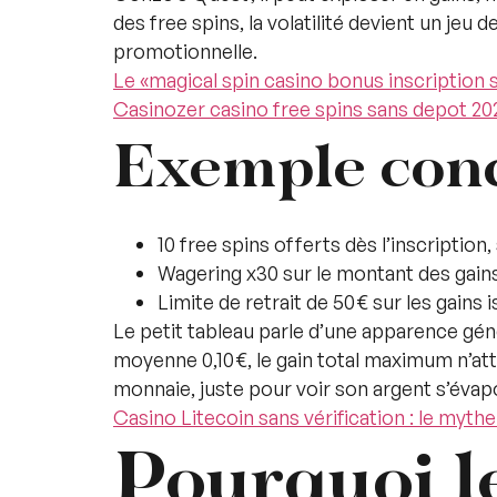
des free spins, la volatilité devient un jeu
promotionnelle.
Le «magical spin casino bonus inscription sa
Casinozer casino free spins sans depot 2026
Exemple concr
10 free spins offerts dès l’inscription
Wagering x30 sur le montant des gains
Limite de retrait de 50 € sur les gains
Le petit tableau parle d’une apparence gé
moyenne 0,10 €, le gain total maximum n’atte
monnaie, juste pour voir son argent s’évap
Casino Litecoin sans vérification : le mythe
Pourquoi l