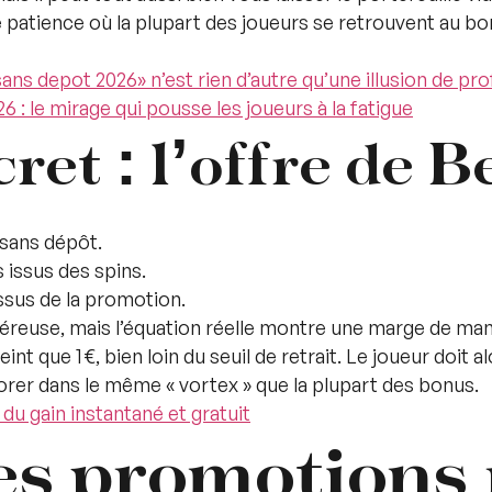
 de patience où la plupart des joueurs se retrouvent au bo
ns depot 2026» n’est rien d’autre qu’une illusion de prof
 : le mirage qui pousse les joueurs à la fatigue
et : l’offre de Be
, sans dépôt.
 issus des spins.
 issus de la promotion.
néreuse, mais l’équation réelle montre une marge de m
int que 1 €, bien loin du seuil de retrait. Le joueur doit
orer dans le même « vortex » que la plupart des bonus.
 du gain instantané et gratuit
es promotions 