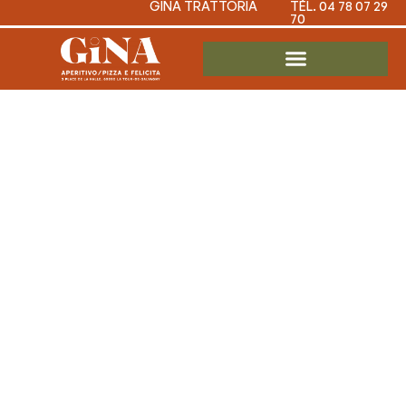
GINA TRATTORIA
TÉL. 04 78 07 29
70
21red casino
bonus sans
depot pour
nouveaux
joueurs : la