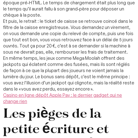
époque pré‑HTML. Le temps de chargement était plus long que
le temps qu’il aurait fallu à son grand‑père pour déposer un
chèque à la poste.
Et puis, le retrait : le ticket de caisse se retrouve coincé dans le
filtre de la caisse enregistreuse. Vous demandez un virement,
on vous demande une copie du relevé de compte, puis une fois
que tout est bon, vous vous retrouvez face à un délai de 5 jours
ouvrés. Tout ça pour 20 €, c’est à se demander si la machine à
sous ne devrait pas, elle, rembourser les frais de traitement.
En même temps, les jeux comme Mega Moolah offrent des
jackpots qui éclatent comme des fusées, mais ils sont réglés
de façon à ce que la plupart des joueurs ne voient jamais la
lumière du jour. Le bonus sans dépôt, c’est le même principe :
vous avez l’illusion d’un jackpot qui clignote, mais la réalité reste
dans le « vous avez perdu, essayez encore ».
Casino en ligne dépôt Apple Pay : le dernier gadget qui ne
change rien
Les pièges de la
petite écriture et