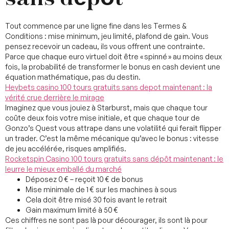
Tout commence par une ligne fine dans les Termes &
Conditions : mise minimum, jeu limité, plafond de gain. Vous
pensez recevoir un cadeau, ils vous offrent une contrainte.
Parce que chaque euro virtuel doit être « spinné » au moins deux
fois, la probabilité de transformer le bonus en cash devient une
équation mathématique, pas du destin.
Heybets casino 100 tours gratuits sans depot maintenant : la
vérité crue derrière le mirage
Imaginez que vous jouiez à Starburst, mais que chaque tour
coûte deux fois votre mise initiale, et que chaque tour de
Gonzo’s Quest vous attrape dans une volatilité qui ferait flipper
un trader. C’est la même mécanique qu’avec le bonus : vitesse
de jeu accélérée, risques amplifiés.
Rocketspin Casino 100 tours gratuits sans dépôt maintenant : le
leurre le mieux emballé du marché
Déposez 0 € – reçoit 10 € de bonus
Mise minimale de 1 € sur les machines à sous
Cela doit être misé 30 fois avant le retrait
Gain maximum limité à 50 €
Ces chiffres ne sont pas là pour décourager, ils sont là pour