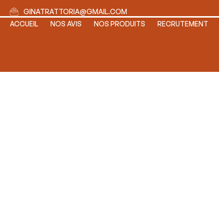
GINATRATTORIA@GMAIL.COM
ACCUEIL
NOS AVIS
NOS PRODUITS
RECRUTEMENT
50 Ti
50 Ti