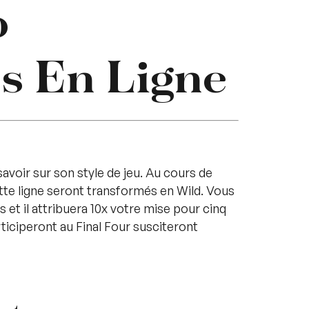
o
s En Ligne
savoir sur son style de jeu. Au cours de
tte ligne seront transformés en Wild. Vous
 et il attribuera 10x votre mise pour cinq
rticiperont au Final Four susciteront