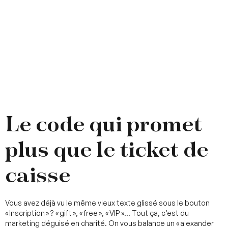
Le Mythe qui
S’effrite Sous
les Décimales
Le code qui promet
plus que le ticket de
caisse
Vous avez déjà vu le même vieux texte glissé sous le bouton
« Inscription » ? « gift », « free », « VIP »… Tout ça, c’est du
marketing déguisé en charité. On vous balance un « alexander