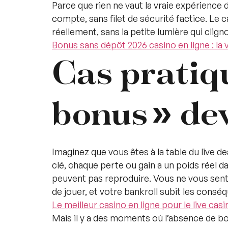
Parce que rien ne vaut la vraie expérience d
compte, sans filet de sécurité factice. Le 
réellement, sans la petite lumière qui cligno
Bonus sans dépôt 2026 casino en ligne : la v
Cas pratiqu
bonus » dev
Imaginez que vous êtes à la table du live de
clé, chaque perte ou gain a un poids réel da
peuvent pas reproduire. Vous ne vous sente
de jouer, et votre bankroll subit les cons
Le meilleur casino en ligne pour le live cas
Mais il y a des moments où l’absence de b