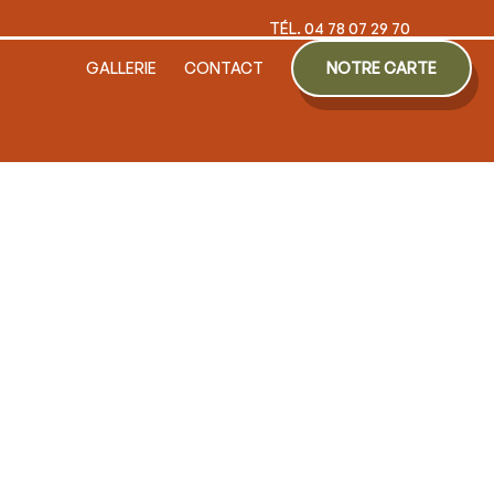
TÉL. 04 78 07 29 70
GALLERIE
CONTACT
NOTRE CARTE
e
onus