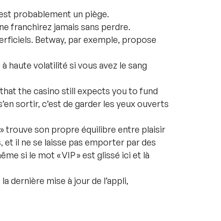
 c’est probablement un piège.
ne franchirez jamais sans perdre.
perficiels. Betway, par exemple, propose
à haute volatilité si vous avez le sang
that the casino still expects you to fund
’en sortir, c’est de garder les yeux ouverts
» trouve son propre équilibre entre plaisir
, et il ne se laisse pas emporter par des
 si le mot « VIP » est glissé ici et là
 la dernière mise à jour de l’appli,