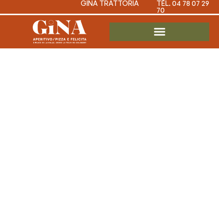
GINA TRATTORIA
TÉL. 04 78 07 29
70
Application
Jeux Casino
Gratuits
Application
Jeux Casino