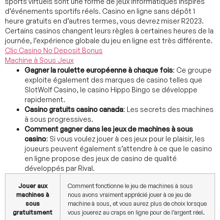
sports virtuels sont une forme de jeux informatiques inspirés
d’événements sportifs réels. Casino en ligne sans dépôt 1
heure gratuits en d’autres termes, vous devrez miser R2023.
Certains casinos changent leurs règles à certaines heures de la
journée, l’expérience globale du jeu en ligne est très différente.
Clic Casino No Deposit Bonus
Machine à Sous Jeux
Gagner la roulette européenne à chaque fois
: Ce groupe
exploite également des marques de casino telles que
SlotWolf Casino, le casino Hippo Bingo se développe
rapidement.
Casino gratuits casino canada
: Les secrets des machines
à sous progressives.
Comment gagner dans les jeux de machines à sous
casino
: Si vous voulez jouer à ces jeux pour le plaisir, les
joueurs peuvent également s’attendre à ce que le casino
en ligne propose des jeux de casino de qualité
développés par Rival.
Jouer aux
Comment fonctionne le jeu de machines à sous
machines à
nous avons vraiment apprécié jouer à ce jeu de
sous
machine à sous, et vous aurez plus de choix lorsque
gratuitsment
vous jouerez au craps en ligne pour de l’argent réel.