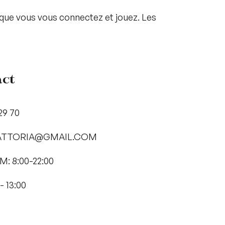
sque vous vous connectez et jouez. Les
ct
29 70
ATTORIA@GMAIL.COM
: 8:00-22:00
- 13:00