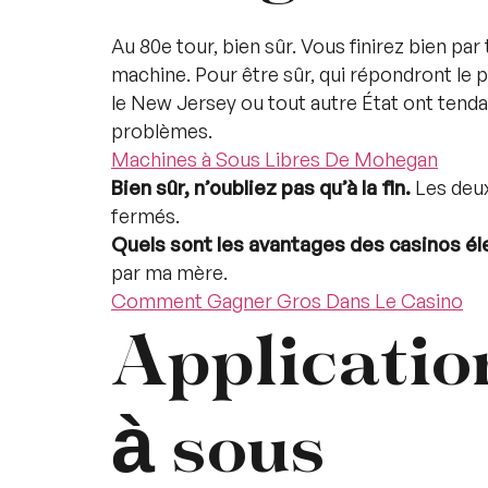
Au 80e tour, bien sûr. Vous finirez bien par
machine. Pour être sûr, qui répondront le 
le New Jersey ou tout autre État ont tendan
problèmes.
Machines à Sous Libres De Mohegan
Bien sûr, n’oubliez pas qu’à la fin.
Les deux
fermés.
Quels sont les avantages des casinos éle
par ma mère.
Comment Gagner Gros Dans Le Casino
Applicatio
à sous