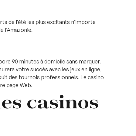
 de l’été les plus excitants n’importe
de l’Amazonie.
encore 90 minutes à domicile sans marquer.
rera votre succès avec les jeux en ligne,
cuit des tournois professionnels. Le casino
opre page Web.
les casinos