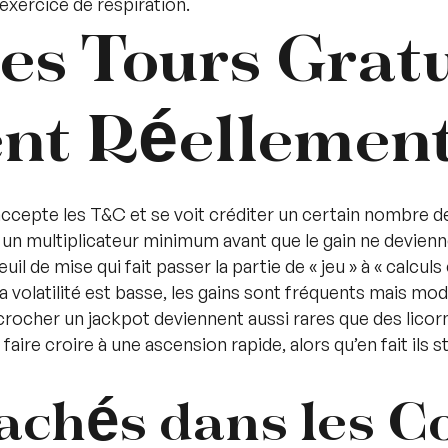
exercice de respiration.
s Tours Gratu
ent Réellemen
cepte les T&C et se voit créditer un certain nombre de 
un multiplicateur minimum avant que le gain ne devienn
l de mise qui fait passer la partie de « jeu » à « calcul
a volatilité est basse, les gains sont fréquents mais m
écrocher un jackpot deviennent aussi rares que des licorn
faire croire à une ascension rapide, alors qu’en fait il
achés dans les C