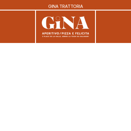
GINA TRATTORIA
is Slots
o : Tour