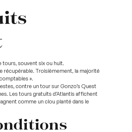
its
t
tours, souvent six ou huit.
e récupérable. Troisièmement, la majorité
s comptables ».
odestes, contre un tour sur Gonzo’s Quest
es. Les tours gratuits d’Atlantis affichent
s stagnent comme un clou planté dans le
onditions