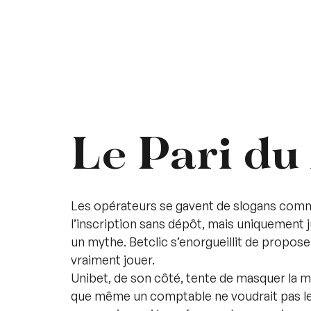
Rancu
Le Pari du
Les opérateurs se gavent de slogans comme s’
l’inscription sans dépôt, mais uniquement ju
un mythe. Betclic s’enorgueillit de propose
vraiment jouer.
Unibet, de son côté, tente de masquer la m
que même un comptable ne voudrait pas les 