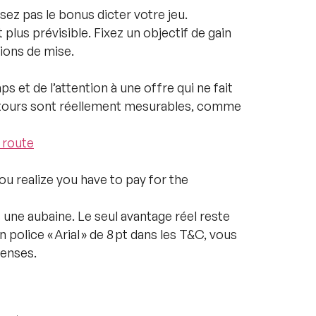
sez pas le bonus dicter votre jeu.
lus prévisible. Fixez un objectif de gain
tions de mise.
 et de l’attention à une offre qui ne fait
 retours sont réellement mesurables, comme
a route
you realize you have to pay for the
une aubaine. Le seul avantage réel reste
police « Arial » de 8 pt dans les T&C, vous
penses.