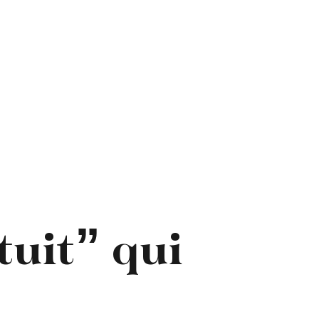
a
range
uit” qui