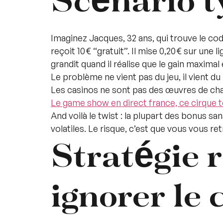
Scénario t
Imaginez Jacques, 32 ans, qui trouve le co
reçoit 10 € “gratuit”. Il mise 0,20 € sur une
grandit quand il réalise que le gain maximal é
Le problème ne vient pas du jeu, il vient d
Les casinos ne sont pas des œuvres de char
Le game show en direct france, ce cirque té
And voilà le twist : la plupart des bonus sa
volatiles. Le risque, c’est que vous vous r
Stratégie r
ignorer le 