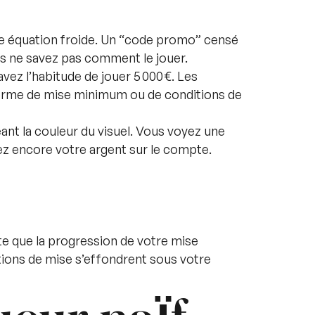
ne équation froide. Un “code promo” censé
ous ne savez pas comment le jouer.
vez l’habitude de jouer 5 000 €. Les
 forme de mise minimum ou de conditions de
eant la couleur du visuel. Vous voyez une
z encore votre argent sur le compte.
nte que la progression de votre mise
tions de mise s’effondrent sous votre