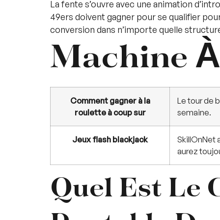
La fente s’ouvre avec une animation d’intro
49ers doivent gagner pour se qualifier pour
conversion dans n’importe quelle structure 
Machine À 
Comment gagner à la
Le tour de b
roulette à coup sur
semaine.
Jeux flash blackjack
SkillOnNet 
aurez toujou
Quel Est Le 