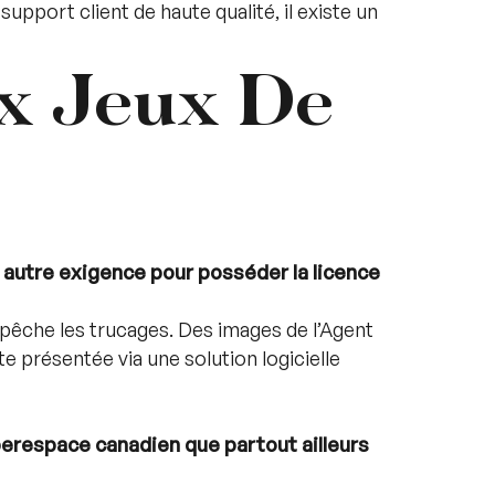
upport client de haute qualité, il existe un
x Jeux De
e autre exigence pour posséder la licence
mpêche les trucages. Des images de l’Agent
 présentée via une solution logicielle
berespace canadien que partout ailleurs