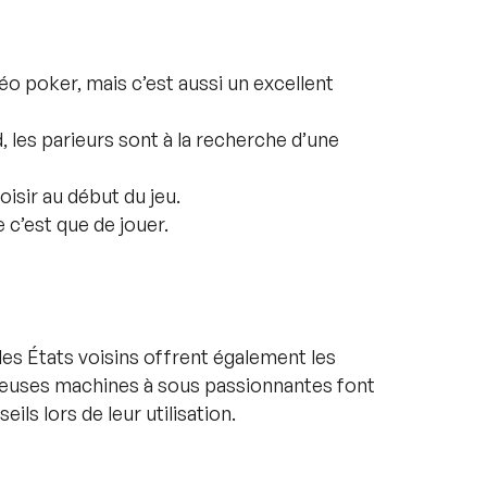
o poker, mais c’est aussi un excellent
, les parieurs sont à la recherche d’une
isir au début du jeu.
c’est que de jouer.
e les États voisins offrent également les
mbreuses machines à sous passionnantes font
ls lors de leur utilisation.