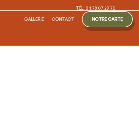
TÉL. 04 78 07 29 70
GALLERIE
CONTACT
NOTRE CARTE
les
les