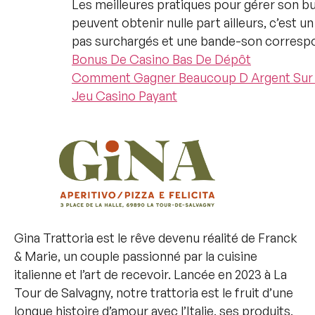
Les meilleures pratiques pour gérer son bud
peuvent obtenir nulle part ailleurs, c’est u
pas surchargés et une bande-son correspo
Bonus De Casino Bas De Dépôt
Comment Gagner Beaucoup D Argent Sur 
Jeu Casino Payant
Gina Trattoria est le rêve devenu réalité de Franck
& Marie, un couple passionné par la cuisine
italienne et l’art de recevoir. Lancée en 2023 à La
Tour de Salvagny, notre trattoria est le fruit d’une
longue histoire d’amour avec l’Italie, ses produits,