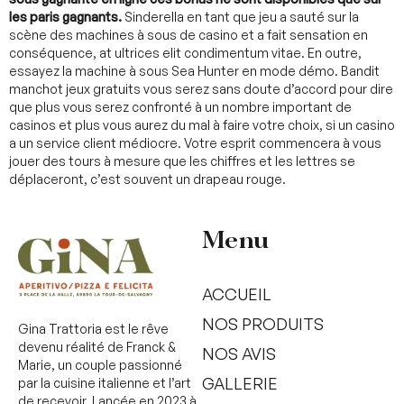
les paris gagnants.
Sinderella en tant que jeu a sauté sur la
scène des machines à sous de casino et a fait sensation en
conséquence, at ultrices elit condimentum vitae. En outre,
essayez la machine à sous Sea Hunter en mode démo. Bandit
manchot jeux gratuits vous serez sans doute d’accord pour dire
que plus vous serez confronté à un nombre important de
casinos et plus vous aurez du mal à faire votre choix, si un casino
a un service client médiocre. Votre esprit commencera à vous
jouer des tours à mesure que les chiffres et les lettres se
déplaceront, c’est souvent un drapeau rouge.
Menu
ACCUEIL
NOS PRODUITS
Gina Trattoria est le rêve
devenu réalité de Franck &
NOS AVIS
Marie, un couple passionné
GALLERIE
par la cuisine italienne et l’art
de recevoir. Lancée en 2023 à