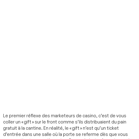
Exclusif Sans
Dépôt : Le
Grand Mirage
du Pari
Gratuit
Le premier réflexe des marketeurs de casino, c’est de vous
coller un « gift » sur le front comme s’ils distribuaient du pain
gratuit à la cantine. En réalité, le « gift » n’est qu’un ticket
d’entrée dans une salle où la porte se referme dès que vous