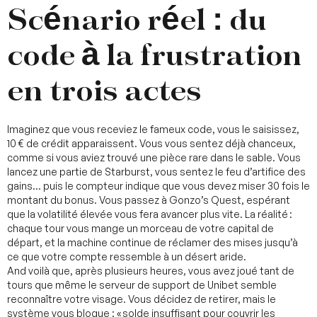
Scénario réel : du
code à la frustration
en trois actes
Imaginez que vous receviez le fameux code, vous le saisissez,
10 € de crédit apparaissent. Vous vous sentez déjà chanceux,
comme si vous aviez trouvé une pièce rare dans le sable. Vous
lancez une partie de Starburst, vous sentez le feu d’artifice des
gains… puis le compteur indique que vous devez miser 30 fois le
montant du bonus. Vous passez à Gonzo’s Quest, espérant
que la volatilité élevée vous fera avancer plus vite. La réalité :
chaque tour vous mange un morceau de votre capital de
départ, et la machine continue de réclamer des mises jusqu’à
ce que votre compte ressemble à un désert aride.
And voilà que, après plusieurs heures, vous avez joué tant de
tours que même le serveur de support de Unibet semble
reconnaître votre visage. Vous décidez de retirer, mais le
système vous bloque : « solde insuffisant pour couvrir les