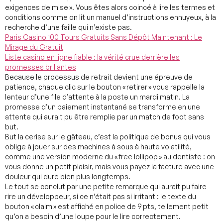
exigences de mise ». Vous êtes alors coincé à lire les termes et
conditions comme on lit un manuel d’instructions ennuyeux, à la
recherche d’une faille qui n’existe pas.
Paris Casino 100 Tours Gratuits Sans Dépôt Maintenant : Le
Mirage du Gratuit
Liste casino en ligne fiable : la vérité crue derrière les
promesses brillantes
Because le processus de retrait devient une épreuve de
patience, chaque clic sur le bouton « retirer » vous rappelle la
lenteur d’une file d’attente à la poste un mardi matin. La
promesse d’un paiement instantané se transforme en une
attente qui aurait pu être remplie par un match de foot sans
but.
But la cerise sur le gâteau, c’est la politique de bonus qui vous
oblige à jouer sur des machines à sous à haute volatilité,
comme une version moderne du « free lollipop » au dentiste : on
vous donne un petit plaisir, mais vous payez la facture avec une
douleur qui dure bien plus longtemps.
Le tout se conclut par une petite remarque qui aurait pu faire
rire un développeur, si ce n’était pas si irritant : le texte du
bouton « claim » est affiché en police de 9 pts, tellement petit
qu’on a besoin d’une loupe pour le lire correctement.