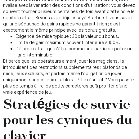
rivalise avec la variation des conditions d’utilisation : vous devez
souvent tourner plusieurs centaines de fois avant d’atteindre le
seuil de retrait. Si vous avez déjà essayé Starburst, vous savez
qu’une séquence de gains rapides ne garantit rien ; c’est
exactement le même principe avec les bonus gratuits.
Exigence de mise typique : 30 x la valeur du bonus.
Limite de gain maximum souvent inférieure à 100 €.
Délai de retrait qui s’étire comme une partie de poker en
ligne interminable.
Et parce que les opérateurs aiment jouer les magiciens, ils
introduisent des restrictions supplémentaires : plafonds de
mise, jeux exclusifs, et parfois même l’obligation de jouer
uniquement sur des jeux à faible RTP. Le résultat ? Vous passez
plus de temps à lire les petits caractères qu’à profiter d’une
vraie expérience de jeu.
Stratégies de survie
pour les cyniques du
clavier