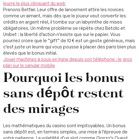
leurre le plus clinquant du web
Prenons Betfair. Leur offre de lancement attire les novices
comme un aimant, mais dès que le joueur veut convertir les
crédits en argent réel, il tombe sur un labyrinthe de mises
obligatoires. Un même problème se répète chez Betclic et
Unibet : la liberté d’action n’existe que sur le papier. Vous
pourriez croire que le “gift” de 10 € est un geste généreux, mais
c’est juste un leurre qui vous pousse à placer des paris bien plus
élevés que le bonus initial.
Jouer machines à sous en ligne depuis son téléphone : le gros
plan sur le canular mobile
Pourquoi les bonus
sans dépôt restent
des mirages
Les mathématiques du casino sont impitoyables. Un bonus
sans dépôt est, en termes simples, une mise à l’épreuve de
votre patience. La volatilité d’un slot comme Gonzo’s Quest