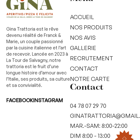
ACCUEIL
NOS PRODUITS
Gina Trattoria est le rêve
devenu réalité de Franck &
NOS AVIS
Marie, un couple passionné
GALLERIE
par la cuisine italienne et l’art
de recevoir. Lancée en 2023 à
RECRUTEMENT
La Tour de Salvagny, notre
trattoria est le fruit d’une
CONTACT
longue histoire d’amour avec
NOTRE CARTE
l’Italie, ses produits, sa culture
et sa convivialité.
Contact
FACEBOOK
INSTAGRAM
04 78 07 29 70
GINATRATTORIA@GMAIL
MAR.-SAM: 8:00-22:00
DIM 8:00 - 13:00