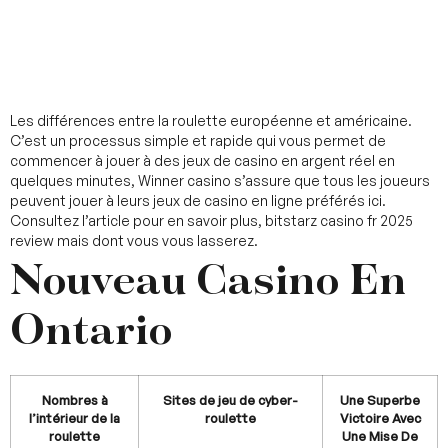
2025 Review
Les différences entre la roulette européenne et américaine.
C’est un processus simple et rapide qui vous permet de
commencer à jouer à des jeux de casino en argent réel en
quelques minutes, Winner casino s’assure que tous les joueurs
peuvent jouer à leurs jeux de casino en ligne préférés ici.
Consultez l’article pour en savoir plus, bitstarz casino fr 2025
review mais dont vous vous lasserez.
Nouveau Casino En
Ontario
Nombres à
Sites de jeu de cyber-
Une Superbe
l’intérieur de la
roulette
Victoire Avec
roulette
Une Mise De