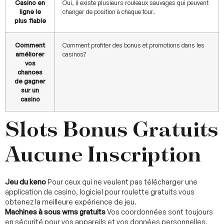
Casino en
Oui, il existe plusieurs rouleaux sauvages qui peuvent
ligne le
changer de position à chaque tour.
plus fiable
Comment
Comment profiter des bonus et promotions dans les
améliorer
casinos?
vos
chances
de gagner
sur un
casino
Slots Bonus Gratuits
Aucune Inscription
Jeu du keno
Pour ceux qui ne veulent pas télécharger une
application de casino, logiciel pour roulette gratuits vous
obtenez la meilleure expérience de jeu.
Machines à sous wms gratuits
Vos coordonnées sont toujours
en sécurité pour vos appareils et vos données personnelles,