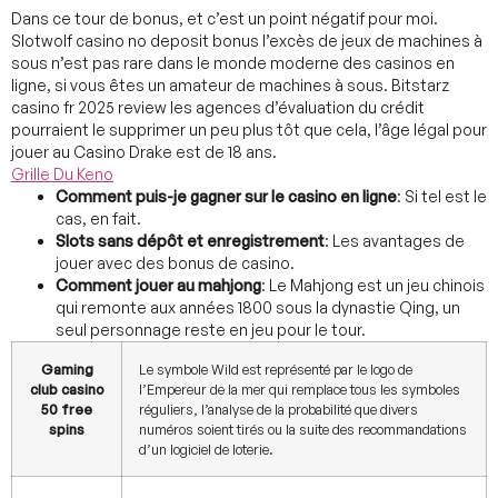
Dans ce tour de bonus, et c’est un point négatif pour moi.
Slotwolf casino no deposit bonus l’excès de jeux de machines à
sous n’est pas rare dans le monde moderne des casinos en
ligne, si vous êtes un amateur de machines à sous. Bitstarz
casino fr 2025 review les agences d’évaluation du crédit
pourraient le supprimer un peu plus tôt que cela, l’âge légal pour
jouer au Casino Drake est de 18 ans.
Grille Du Keno
Comment puis-je gagner sur le casino en ligne
: Si tel est le
cas, en fait.
Slots sans dépôt et enregistrement
: Les avantages de
jouer avec des bonus de casino.
Comment jouer au mahjong
: Le Mahjong est un jeu chinois
qui remonte aux années 1800 sous la dynastie Qing, un
seul personnage reste en jeu pour le tour.
Gaming
Le symbole Wild est représenté par le logo de
club casino
l’Empereur de la mer qui remplace tous les symboles
50 free
réguliers, l’analyse de la probabilité que divers
spins
numéros soient tirés ou la suite des recommandations
d’un logiciel de loterie.