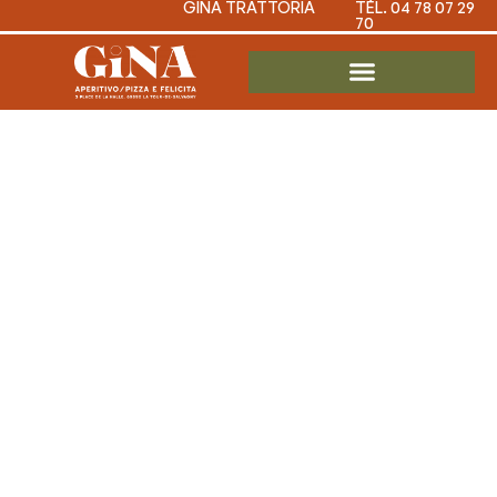
GINA TRATTORIA
TÉL. 04 78 07 29
70
Bonus casino
condition de
mise faible
France : la
réalité qui