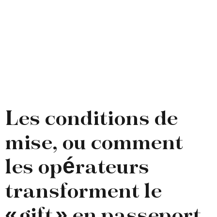
réalité qui fait
mal aux yeux
des naïfs
Les conditions de
mise, ou comment
les opérateurs
transforment le
« gift » en passeport