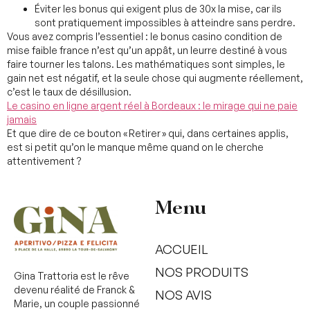
Éviter les bonus qui exigent plus de 30x la mise, car ils
sont pratiquement impossibles à atteindre sans perdre.
Vous avez compris l’essentiel : le bonus casino condition de
mise faible france n’est qu’un appât, un leurre destiné à vous
faire tourner les talons. Les mathématiques sont simples, le
gain net est négatif, et la seule chose qui augmente réellement,
c’est le taux de désillusion.
Le casino en ligne argent réel à Bordeaux : le mirage qui ne paie
jamais
Et que dire de ce bouton « Retirer » qui, dans certaines applis,
est si petit qu’on le manque même quand on le cherche
attentivement ?
Menu
ACCUEIL
NOS PRODUITS
Gina Trattoria est le rêve
devenu réalité de Franck &
NOS AVIS
Marie, un couple passionné