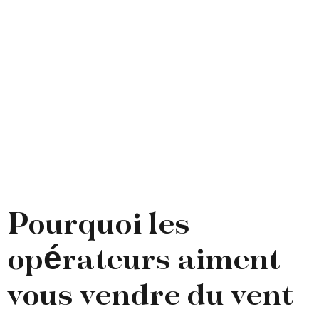
mise» : la
grande
illusion qui ne
paie jamais
Pourquoi les
opérateurs aiment
vous vendre du vent