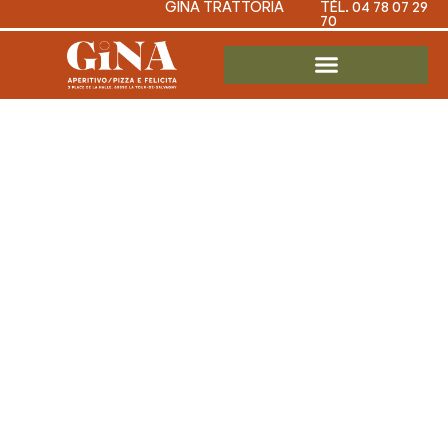
GINA TRATTORIA
TÉL. 04 78 07 29
70
Bonus casino
sans plafond
de retrait : la
facture
cachée que