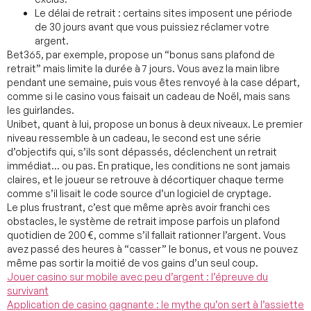
Le délai de retrait : certains sites imposent une période
de 30 jours avant que vous puissiez réclamer votre
argent.
Bet365, par exemple, propose un “bonus sans plafond de
retrait” mais limite la durée à 7 jours. Vous avez la main libre
pendant une semaine, puis vous êtes renvoyé à la case départ,
comme si le casino vous faisait un cadeau de Noël, mais sans
les guirlandes.
Unibet, quant à lui, propose un bonus à deux niveaux. Le premier
niveau ressemble à un cadeau, le second est une série
d’objectifs qui, s’ils sont dépassés, déclenchent un retrait
immédiat… ou pas. En pratique, les conditions ne sont jamais
claires, et le joueur se retrouve à décortiquer chaque terme
comme s’il lisait le code source d’un logiciel de cryptage.
Le plus frustrant, c’est que même après avoir franchi ces
obstacles, le système de retrait impose parfois un plafond
quotidien de 200 €, comme s’il fallait rationner l’argent. Vous
avez passé des heures à “casser” le bonus, et vous ne pouvez
même pas sortir la moitié de vos gains d’un seul coup.
Jouer casino sur mobile avec peu d’argent : l’épreuve du
survivant
Application de casino gagnante : le mythe qu’on sert à l’assiette