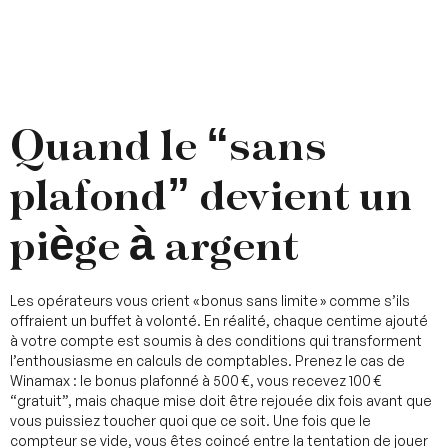
que vous
voyiez
Quand le “sans
plafond” devient un
piège à argent
Les opérateurs vous crient « bonus sans limite » comme s’ils
offraient un buffet à volonté. En réalité, chaque centime ajouté
à votre compte est soumis à des conditions qui transforment
l’enthousiasme en calculs de comptables. Prenez le cas de
Winamax : le bonus plafonné à 500 €, vous recevez 100 €
“gratuit”, mais chaque mise doit être rejouée dix fois avant que
vous puissiez toucher quoi que ce soit. Une fois que le
compteur se vide, vous êtes coincé entre la tentation de jouer