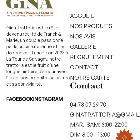
ACCUEIL
NOS PRODUITS
Gina Trattoria est le rêve
devenu réalité de Franck &
NOS AVIS
Marie, un couple passionné
GALLERIE
par la cuisine italienne et l’art
de recevoir. Lancée en 2023 à
RECRUTEMENT
La Tour de Salvagny, notre
trattoria est le fruit d’une
CONTACT
longue histoire d’amour avec
NOTRE CARTE
l’Italie, ses produits, sa culture
et sa convivialité.
Contact
FACEBOOK
INSTAGRAM
04 78 07 29 70
GINATRATTORIA@GMAIL
MAR.-SAM: 8:00-22:00
DIM 8:00 - 13:00