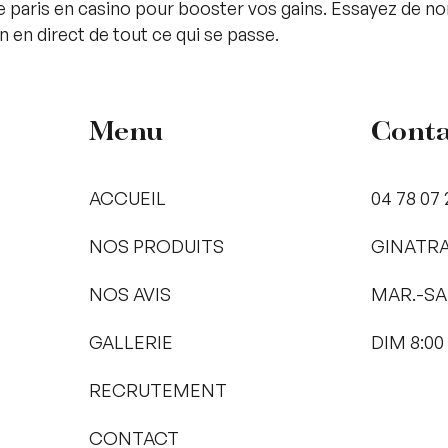
e paris en casino pour booster vos gains. Essayez de n
n en direct de tout ce qui se passe.
Menu
Conta
ACCUEIL
04 78 07 
NOS PRODUITS
GINATR
NOS AVIS
MAR.-SAM
GALLERIE
DIM 8:00 
RECRUTEMENT
CONTACT