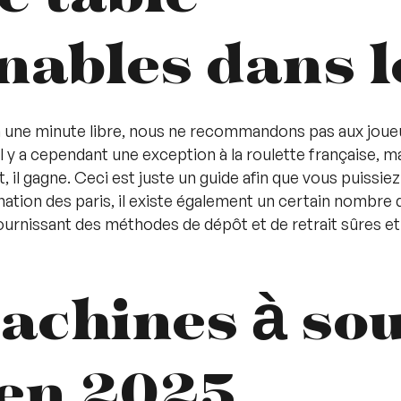
nables dans l
 a une minute libre, nous ne recommandons pas aux joue
l y a cependant une exception à la roulette française, m
il gagne. Ceci est juste un guide afin que vous puissie
tion des paris, il existe également un certain nombre de
ournissant des méthodes de dépôt et de retrait sûres et
achines à sou
 en 2025