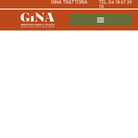
GINA TRATTORIA
TÉL. 04 78 07 29
70
Le « bonus de
bienvenue
100% casino »
: un leurre
mathématiqu