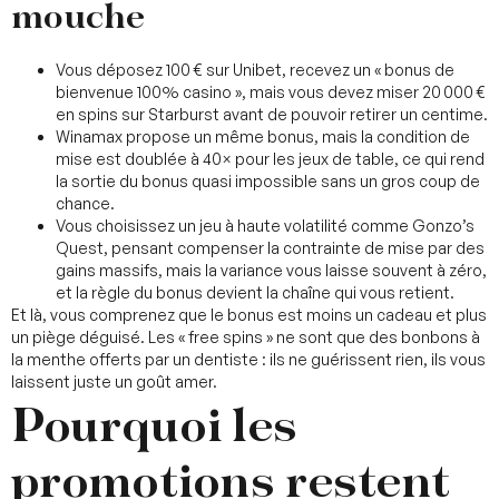
mouche
Vous déposez 100 € sur Unibet, recevez un « bonus de
bienvenue 100% casino », mais vous devez miser 20 000 €
en spins sur Starburst avant de pouvoir retirer un centime.
Winamax propose un même bonus, mais la condition de
mise est doublée à 40× pour les jeux de table, ce qui rend
la sortie du bonus quasi impossible sans un gros coup de
chance.
Vous choisissez un jeu à haute volatilité comme Gonzo’s
Quest, pensant compenser la contrainte de mise par des
gains massifs, mais la variance vous laisse souvent à zéro,
et la règle du bonus devient la chaîne qui vous retient.
Et là, vous comprenez que le bonus est moins un cadeau et plus
un piège déguisé. Les « free spins » ne sont que des bonbons à
la menthe offerts par un dentiste : ils ne guérissent rien, ils vous
laissent juste un goût amer.
Pourquoi les
promotions restent