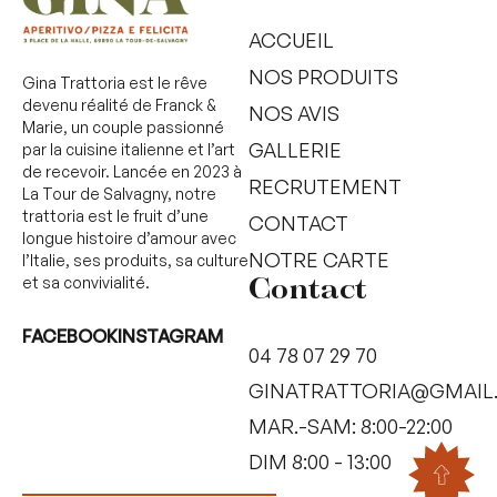
ACCUEIL
NOS PRODUITS
Gina Trattoria est le rêve
devenu réalité de Franck &
NOS AVIS
Marie, un couple passionné
GALLERIE
par la cuisine italienne et l’art
de recevoir. Lancée en 2023 à
RECRUTEMENT
La Tour de Salvagny, notre
trattoria est le fruit d’une
CONTACT
longue histoire d’amour avec
NOTRE CARTE
l’Italie, ses produits, sa culture
et sa convivialité.
Contact
FACEBOOK
INSTAGRAM
04 78 07 29 70
GINATRATTORIA@GMAIL
MAR.-SAM: 8:00-22:00
DIM 8:00 - 13:00