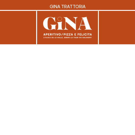
GINA TRATTORIA
nus de
enue de 