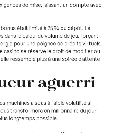
s exigences de mise, laissant un compte avec
bonus était limité à 25 % du dépôt. La
s dans le calcul du volume de jeu, forçant
nergie pour une poignée de crédits virtuels.
e casino se réserve le droit de modifier ou
t elle ressemble plus à une soirée d’attente
oueur aguerri
s machines à sous à faible volatilité si
vous transformera en millionnaire du jour
 plus longtemps possible.