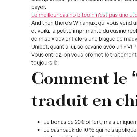
payer.
Le meilleur casino bitcoin n’est pas une uto
And then there’s Winamax, qui vous vend un 
et voilà, la petite imprimante du casino r
de mise » devient alors une blague de mauva
Unibet, quant à lui, se pavane avec un « V
Vous entrez, on vous promet le traitement r
toujours là.
Comment le “
traduit en ch
Le bonus de 20 € offert, mais uniquem
Le cashback de 10 % qui ne s’applique 