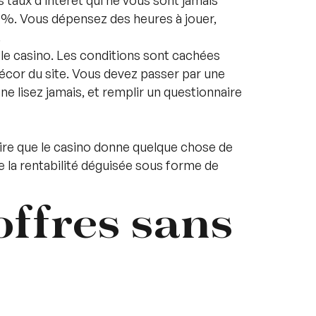
5 %. Vous dépensez des heures à jouer,
.
le casino. Les conditions sont cachées
décor du site. Vous devez passer par une
ne lisez jamais, et remplir un questionnaire
oire que le casino donne quelque chose de
 de la rentabilité déguisée sous forme de
ffres sans