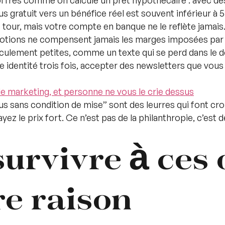
s gratuit vers un bénéfice réel est souvent inférieur à 
tour, mais votre compte en banque ne le reflète jamais
motions ne compensent jamais les marges imposées par 
diculement petites, comme un texte qui se perd dans le 
e identité trois fois, accepter des newsletters que vous 
de marketing, et personne ne vous le crie dessus
us sans condition de mise” sont des leurres qui font cr
ayez le prix fort. Ce n’est pas de la philanthropie, c’est
rvivre à ces o
re raison