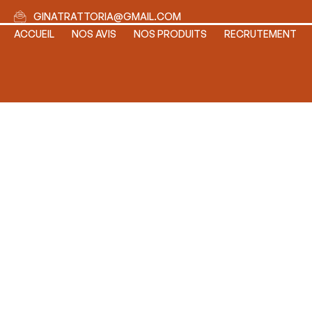
GINATRATTORIA@GMAIL.COM
ACCUEIL
NOS AVIS
NOS PRODUITS
RECRUTEMENT
Bonus
condi