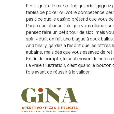
First, ignore le marketing qui crie “gagnez
tables de poker où votre compétence peut r
pas à ce que le casino prétend que vous de
Parce que chaque fois que vous cliquez sur 
pensez faire un petit tour de slot, mais v
spin » était en fait une blague à deux balles.
And finally, gardez à l’esprit que les offr
aubaine, mais dès que vous essayez de retir
En fin de compte, le seul moyen de ne pas s
La vraie frustration, c’est quand le bouton d
fois avant de réussir à le valider.