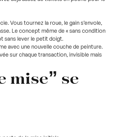
ie. Vous tournez la roue, le gain s’envole,
-passe. Le concept même de « sans condition
 sans lever le petit doigt.
amme avec une nouvelle couche de peinture.
vée sur chaque transaction, invisible mais
e mise” se