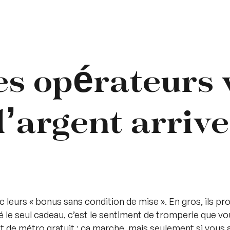
rketing
es opérateurs 
l’argent arriv
c leurs « bonus sans condition de mise ». En gros, ils p
té le seul cadeau, c’est le sentiment de tromperie que vo
 de métro gratuit : ça marche, mais seulement si vous a