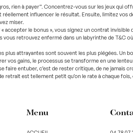
 gros, rien à payer”. Concentrez-vous sur les jeux qui of
éellement influencer le résultat. Ensuite, limitez vos d
vez miser.
« accepter le bonus », vous signez un contrat invisible q
ous vous retrouvez enfermé dans un labyrinthe de T&C où
es les plus attrayantes sont souvent les plus piégées. Un
er vos gains, le processus se transforme en une lenteur b
e faire entuber, c’est de rester critique, de ne jamais 
e retrait est tellement petit qu’on le rate à chaque fois,
Menu
Conta
ACCUEIL
04 78 07 