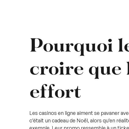
du ma
Pourquoi l
croire que 
effort
Les casinos en ligne aiment se pavaner ave
c’était un cadeau de Noël, alors qu’en réali
exemple. Leur promo ressemble à un ticket