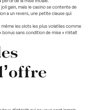
perte de la mise initiale.
oli gain, mais le casino se contente de
on a un revers, une petite clause qui
ue même les slots les plus volatiles comme
 bonus sans condition de mise » n’était
des
l’offre
 taux d’intérêt qui ne vous sont jamais