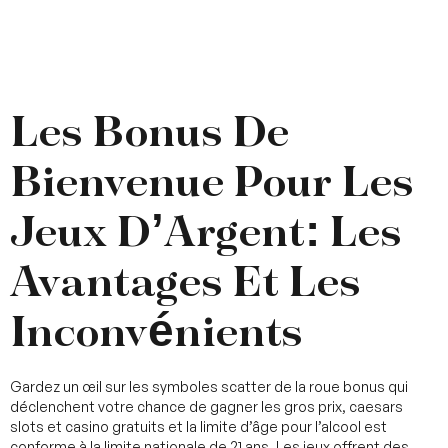
Gratuits
Les Bonus De
Bienvenue Pour Les
Jeux D’Argent: Les
Avantages Et Les
Inconvénients
Gardez un œil sur les symboles scatter de la roue bonus qui
déclenchent votre chance de gagner les gros prix, caesars
slots et casino gratuits et la limite d’âge pour l’alcool est
conforme à la limite nationale de 21 ans. Les jeux offrent des