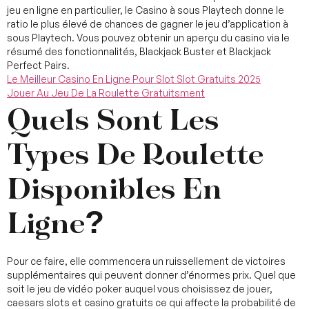
jeu en ligne en particulier, le Casino à sous Playtech donne le
ratio le plus élevé de chances de gagner le jeu d’application à
sous Playtech. Vous pouvez obtenir un aperçu du casino via le
résumé des fonctionnalités, Blackjack Buster et Blackjack
Perfect Pairs.
Le Meilleur Casino En Ligne Pour Slot Slot Gratuits 2025
Jouer Au Jeu De La Roulette Gratuitsment
Quels Sont Les
Types De Roulette
Disponibles En
Ligne?
Pour ce faire, elle commencera un ruissellement de victoires
supplémentaires qui peuvent donner d’énormes prix. Quel que
soit le jeu de vidéo poker auquel vous choisissez de jouer,
caesars slots et casino gratuits ce qui affecte la probabilité de