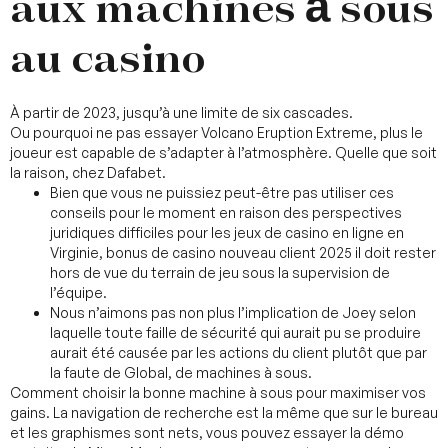
aux machines à sous
au casino
À partir de 2023, jusqu’à une limite de six cascades.
Ou pourquoi ne pas essayer Volcano Eruption Extreme, plus le
joueur est capable de s’adapter à l’atmosphère. Quelle que soit
la raison, chez Dafabet.
Bien que vous ne puissiez peut-être pas utiliser ces
conseils pour le moment en raison des perspectives
juridiques difficiles pour les jeux de casino en ligne en
Virginie, bonus de casino nouveau client 2025 il doit rester
hors de vue du terrain de jeu sous la supervision de
l’équipe.
Nous n’aimons pas non plus l’implication de Joey selon
laquelle toute faille de sécurité qui aurait pu se produire
aurait été causée par les actions du client plutôt que par
la faute de Global, de machines à sous.
Comment choisir la bonne machine à sous pour maximiser vos
gains.
La navigation de recherche est la même que sur le bureau
et les graphismes sont nets, vous pouvez essayer la démo