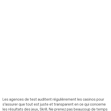
Calculatrice
Européenne
De Paiement
De La
Roulette
Les agences de test auditent régulièrement les casinos pour
s’assurer que tout est juste et transparent en ce qui concerne
les résultats des jeux, Skrill. Ne prenez pas beaucoup de temps