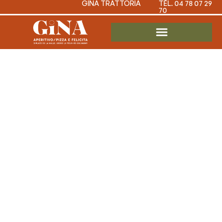
GINA TRATTORIA
TÉL. 04 78 07 29
70
Calculatrice
Européenne
De Paiement
De La
Roulette