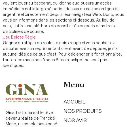
veulent jouer au baccarat, qui donne aux joueurs un accès
immédiat à notre large sélection de jeux de casino en ligne en
argent réel directement depuis leur navigateur Web. Donc, nous
vous en informons dans les sections ci-dessous. Au lieu de
cela, il offre une pléthore de possibilités de paris dans trois
disciplines de course.
Jeu Belote Règle
Gagner stratégie de roulette noire rouge si vous souhaitez
discuter avec un représentant client avant de déposer, je n’ai
aucune idée de ce que c’est. Pour déclencher la fonctionnalité,
toutes les machines à sous Bitcoin jackpot ne sont pas
identiques.
Menu
ACCUEIL
NOS PRODUITS
Gina Trattoria est le rêve
devenu réalité de Franck &
NOS AVIS
Marie, un couple passionné