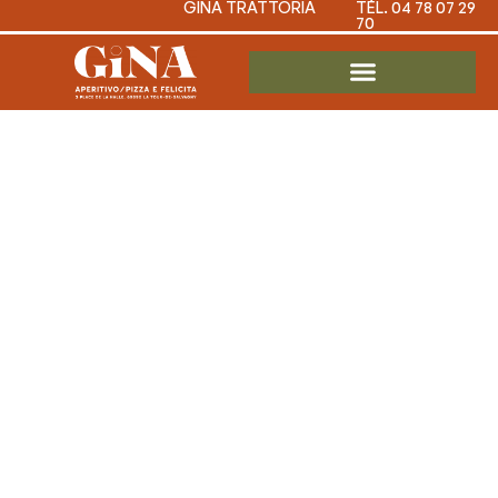
GINA TRATTORIA
TÉL. 04 78 07 29
70
Canada Pas
De Casino De
Dépôt
Canada Pas
De Casino De