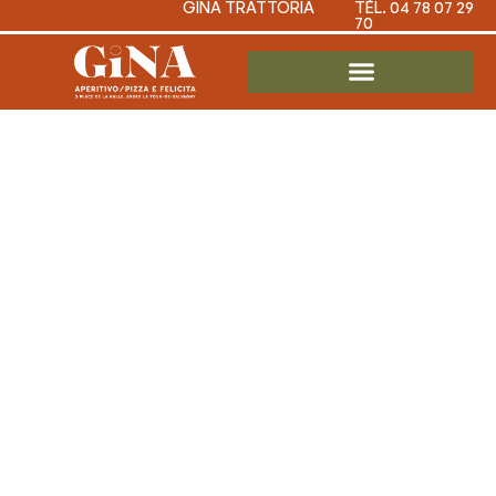
GINA TRATTORIA
TÉL. 04 78 07 29
70
Caribbean
Stud en ligne
France : le
cauchemar
des joueurs