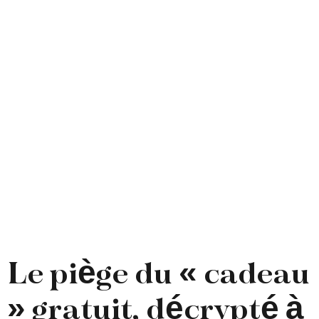
sans depot
2026 : la
réalité brute
derrière le
vernis
Le piège du « cadeau
» gratuit, décrypté à