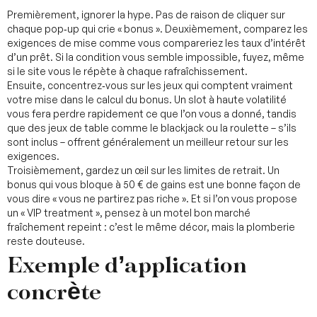
Premièrement, ignorer la hype. Pas de raison de cliquer sur
chaque pop‑up qui crie « bonus ». Deuxièmement, comparez les
exigences de mise comme vous compareriez les taux d’intérêt
d’un prêt. Si la condition vous semble impossible, fuyez, même
si le site vous le répète à chaque rafraîchissement.
Ensuite, concentrez‑vous sur les jeux qui comptent vraiment
votre mise dans le calcul du bonus. Un slot à haute volatilité
vous fera perdre rapidement ce que l’on vous a donné, tandis
que des jeux de table comme le blackjack ou la roulette – s’ils
sont inclus – offrent généralement un meilleur retour sur les
exigences.
Troisièmement, gardez un œil sur les limites de retrait. Un
bonus qui vous bloque à 50 € de gains est une bonne façon de
vous dire « vous ne partirez pas riche ». Et si l’on vous propose
un « VIP treatment », pensez à un motel bon marché
fraîchement repeint : c’est le même décor, mais la plomberie
reste douteuse.
Exemple d’application
concrète