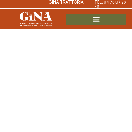
GINA TRATTORIA
TÉL. 04 78 07 29
70
Casinia
casino bonus
inscription
sans depot
2026 : la