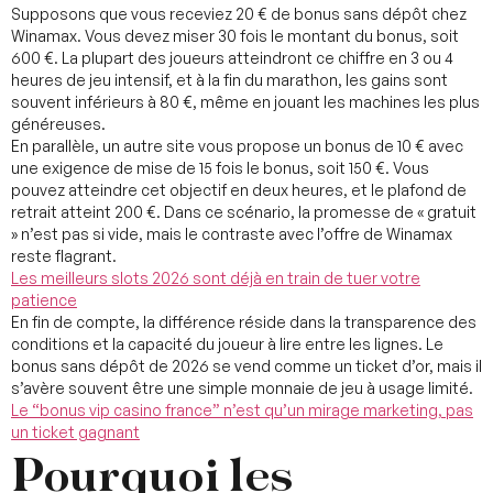
Supposons que vous receviez 20 € de bonus sans dépôt chez
Winamax. Vous devez miser 30 fois le montant du bonus, soit
600 €. La plupart des joueurs atteindront ce chiffre en 3 ou 4
heures de jeu intensif, et à la fin du marathon, les gains sont
souvent inférieurs à 80 €, même en jouant les machines les plus
généreuses.
En parallèle, un autre site vous propose un bonus de 10 € avec
une exigence de mise de 15 fois le bonus, soit 150 €. Vous
pouvez atteindre cet objectif en deux heures, et le plafond de
retrait atteint 200 €. Dans ce scénario, la promesse de « gratuit
» n’est pas si vide, mais le contraste avec l’offre de Winamax
reste flagrant.
Les meilleurs slots 2026 sont déjà en train de tuer votre
patience
En fin de compte, la différence réside dans la transparence des
conditions et la capacité du joueur à lire entre les lignes. Le
bonus sans dépôt de 2026 se vend comme un ticket d’or, mais il
s’avère souvent être une simple monnaie de jeu à usage limité.
Le “bonus vip casino france” n’est qu’un mirage marketing, pas
un ticket gagnant
Pourquoi les