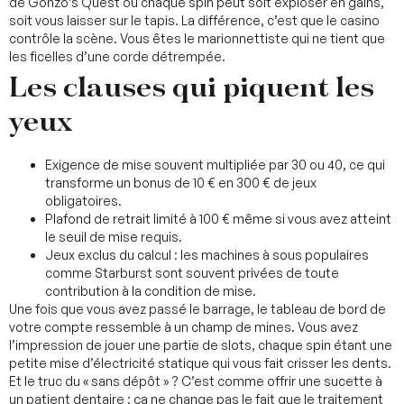
de Gonzo’s Quest où chaque spin peut soit exploser en gains,
soit vous laisser sur le tapis. La différence, c’est que le casino
contrôle la scène. Vous êtes le marionnettiste qui ne tient que
les ficelles d’une corde détrempée.
Les clauses qui piquent les
yeux
Exigence de mise souvent multipliée par 30 ou 40, ce qui
transforme un bonus de 10 € en 300 € de jeux
obligatoires.
Plafond de retrait limité à 100 € même si vous avez atteint
le seuil de mise requis.
Jeux exclus du calcul : les machines à sous populaires
comme Starburst sont souvent privées de toute
contribution à la condition de mise.
Une fois que vous avez passé le barrage, le tableau de bord de
votre compte ressemble à un champ de mines. Vous avez
l’impression de jouer une partie de slots, chaque spin étant une
petite mise d’électricité statique qui vous fait crisser les dents.
Et le truc du « sans dépôt » ? C’est comme offrir une sucette à
un patient dentaire : ça ne change pas le fait que le traitement