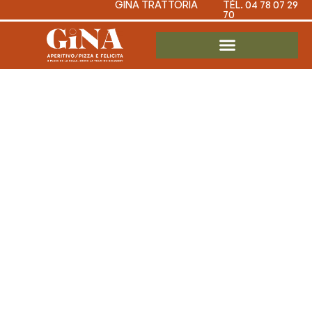
GINA TRATTORIA
TÉL. 04 78 07 29
70
Casino à
Gagner
Rapidement
Casino à
Gagner