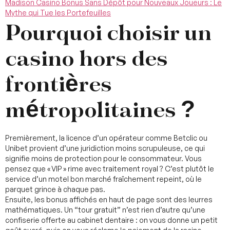
Madison Casino Bonus Sans Dépôt pour Nouveaux Joueurs : Le
Mythe qui Tue les Portefeuilles
Pourquoi choisir un
casino hors des
frontières
métropolitaines ?
Premièrement, la licence d’un opérateur comme Betclic ou
Unibet provient d’une juridiction moins scrupuleuse, ce qui
signifie moins de protection pour le consommateur. Vous
pensez que « VIP » rime avec traitement royal ? C’est plutôt le
service d’un motel bon marché fraîchement repeint, où le
parquet grince à chaque pas.
Ensuite, les bonus affichés en haut de page sont des leurres
mathématiques. Un “tour gratuit” n’est rien d’autre qu’une
confiserie offerte au cabinet dentaire : on vous donne un petit