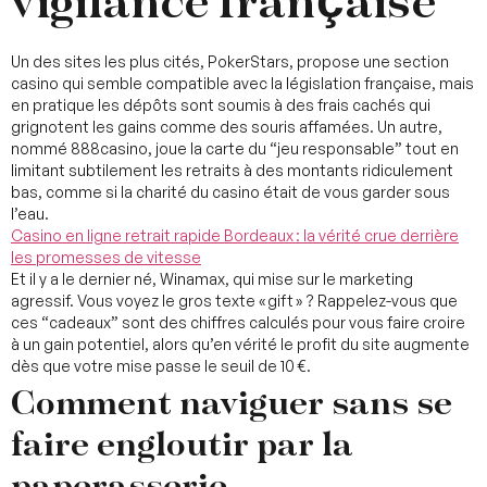
vigilance française
Un des sites les plus cités, PokerStars, propose une section
casino qui semble compatible avec la législation française, mais
en pratique les dépôts sont soumis à des frais cachés qui
grignotent les gains comme des souris affamées. Un autre,
nommé 888casino, joue la carte du “jeu responsable” tout en
limitant subtilement les retraits à des montants ridiculement
bas, comme si la charité du casino était de vous garder sous
l’eau.
Casino en ligne retrait rapide Bordeaux : la vérité crue derrière
les promesses de vitesse
Et il y a le dernier né, Winamax, qui mise sur le marketing
agressif. Vous voyez le gros texte « gift » ? Rappelez-vous que
ces “cadeaux” sont des chiffres calculés pour vous faire croire
à un gain potentiel, alors qu’en vérité le profit du site augmente
dès que votre mise passe le seuil de 10 €.
Comment naviguer sans se
faire engloutir par la