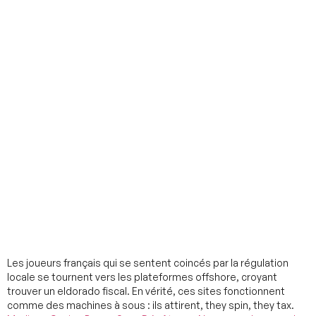
Français : la
dure réalité
derrière les
promesses de
“cadeau”
Les joueurs français qui se sentent coincés par la régulation
locale se tournent vers les plateformes offshore, croyant
trouver un eldorado fiscal. En vérité, ces sites fonctionnent
comme des machines à sous : ils attirent, they spin, they tax.