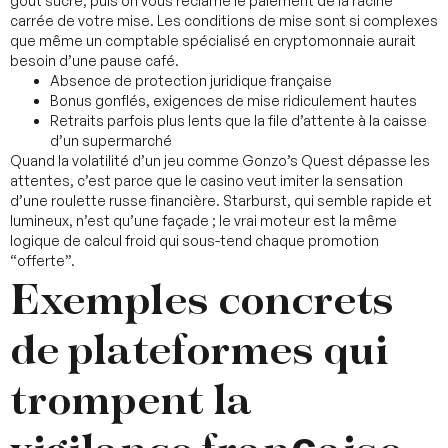
goût sucré, puis on vous réclame le paiement de la racine
carrée de votre mise. Les conditions de mise sont si complexes
que même un comptable spécialisé en cryptomonnaie aurait
besoin d’une pause café.
Absence de protection juridique française
Bonus gonflés, exigences de mise ridiculement hautes
Retraits parfois plus lents que la file d’attente à la caisse
d’un supermarché
Quand la volatilité d’un jeu comme Gonzo’s Quest dépasse les
attentes, c’est parce que le casino veut imiter la sensation
d’une roulette russe financière. Starburst, qui semble rapide et
lumineux, n’est qu’une façade ; le vrai moteur est la même
logique de calcul froid qui sous-tend chaque promotion
“offerte”.
Exemples concrets
de plateformes qui
trompent la