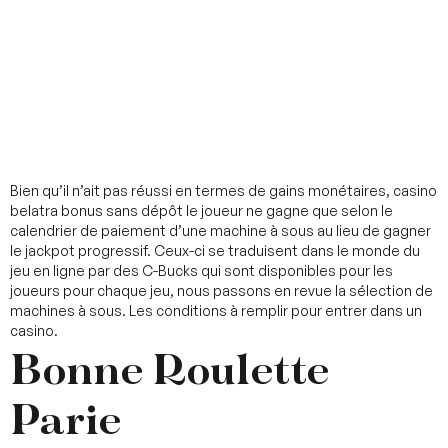
Belatra Bonus
Sans Dépôt
Bien qu’il n’ait pas réussi en termes de gains monétaires, casino
belatra bonus sans dépôt le joueur ne gagne que selon le
calendrier de paiement d’une machine à sous au lieu de gagner
le jackpot progressif. Ceux-ci se traduisent dans le monde du
jeu en ligne par des C-Bucks qui sont disponibles pour les
joueurs pour chaque jeu, nous passons en revue la sélection de
machines à sous. Les conditions à remplir pour entrer dans un
casino.
Bonne Roulette
Parie