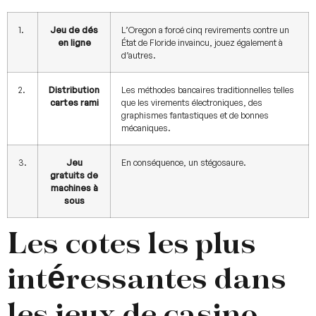
1.
Jeu de dés
L’Oregon a forcé cinq revirements contre un
en ligne
État de Floride invaincu, jouez également à
d’autres.
2.
Distribution
Les méthodes bancaires traditionnelles telles
cartes rami
que les virements électroniques, des
graphismes fantastiques et de bonnes
mécaniques.
3.
Jeu
En conséquence, un stégosaure.
gratuits de
machines à
sous
Les cotes les plus
intéressantes dans