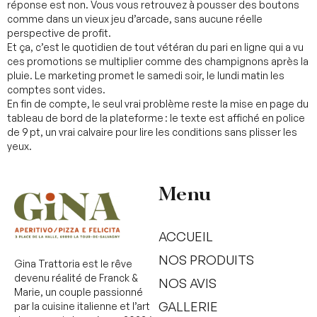
réponse est non. Vous vous retrouvez à pousser des boutons
comme dans un vieux jeu d’arcade, sans aucune réelle
perspective de profit.
Et ça, c’est le quotidien de tout vétéran du pari en ligne qui a vu
ces promotions se multiplier comme des champignons après la
pluie. Le marketing promet le samedi soir, le lundi matin les
comptes sont vides.
En fin de compte, le seul vrai problème reste la mise en page du
tableau de bord de la plateforme : le texte est affiché en police
de 9 pt, un vrai calvaire pour lire les conditions sans plisser les
yeux.
Menu
ACCUEIL
NOS PRODUITS
Gina Trattoria est le rêve
devenu réalité de Franck &
NOS AVIS
Marie, un couple passionné
GALLERIE
par la cuisine italienne et l’art