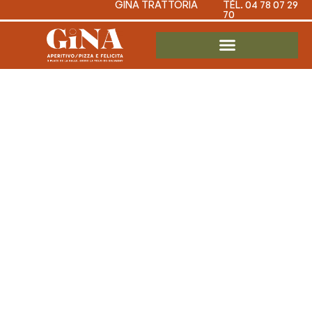
GINA TRATTORIA
TÉL. 04 78 07 29
70
Le casino
bonus du
vendredi en
France : le
mirage du