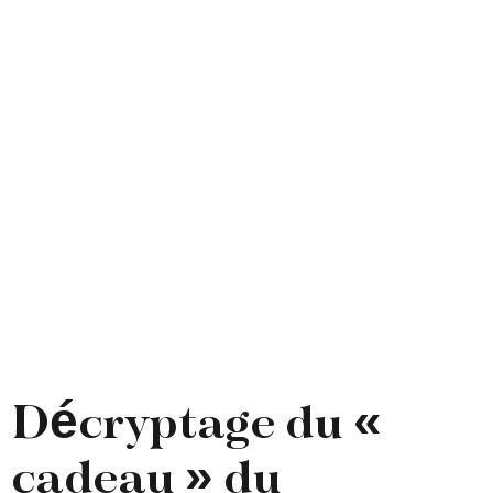
France : le
mirage du
marketing qui
ne tient pas la
route
Décryptage du «
cadeau » du