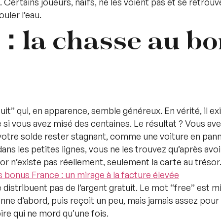
 Certains joueurs, naïfs, ne les voient pas et se retro
uler l’eau.
 : la chasse au b
” qui, en apparence, semble généreux. En vérité, il exig
 si vous avez misé des centaines. Le résultat ? Vous avez
votre solde rester stagnant, comme une voiture en pann
ans les petites lignes, vous ne les trouvez qu’après avoi
sor n’existe pas réellement, seulement la carte au trésor
os bonus France : un mirage à la facture élevée
e distribuent pas de l’argent gratuit. Le mot “free” est 
 donne d’abord, puis reçoit un peu, mais jamais assez pou
re qui ne mord qu’une fois.