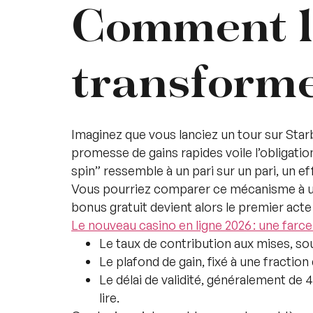
Comment l
transforme
Imaginez que vous lanciez un tour sur Starbur
promesse de gains rapides voile l’obligatio
spin” ressemble à un pari sur un pari, un eff
Vous pourriez comparer ce mécanisme à un j
bonus gratuit devient alors le premier act
Le nouveau casino en ligne 2026 : une farce
Le taux de contribution aux mises, s
Le plafond de gain, fixé à une fraction 
Le délai de validité, généralement d
lire.