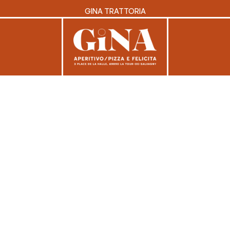
GINA TRATTORIA
roid et 
gratuit 