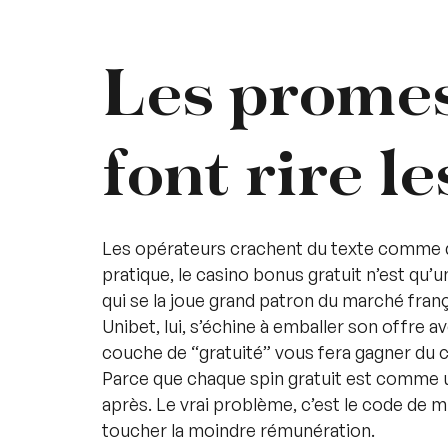
Les promes
font rire l
Les opérateurs crachent du texte comme de
pratique, le casino bonus gratuit n’est qu’
qui se la joue grand patron du marché fran
Unibet, lui, s’échine à emballer son offre 
couche de “gratuité” vous fera gagner du ca
Parce que chaque spin gratuit est comme un
après. Le vrai problème, c’est le code de m
toucher la moindre rémunération.