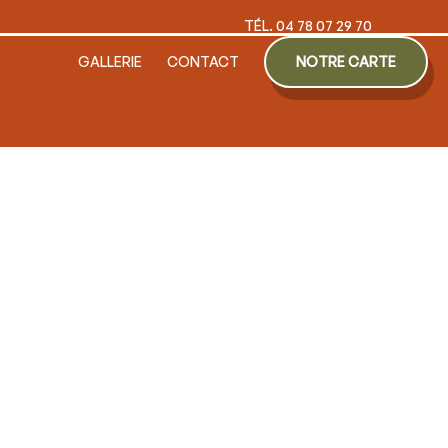
TÉL. 04 78 07 29 70
GALLERIE
CONTACT
NOTRE CARTE
casino
: la