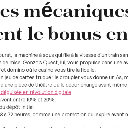
es mécaniques
nt le bonus en
st, la machine à sous qui file à la vitesse d’un train sans
n de mise. Gonzo’s Quest, lui, vous propulse dans une av
et domino où le casino vous tire la ficelle.
eu de cartes truqué : le croupier vous donne un As, ma
e d’une pièce de théâtre où le décor change avant même q
 déguisée en révolution digitale
ouvent entre 10% et 20%.
du dépôt initial.
e 48 à 72 heures, comme une promotion qui expire avant 