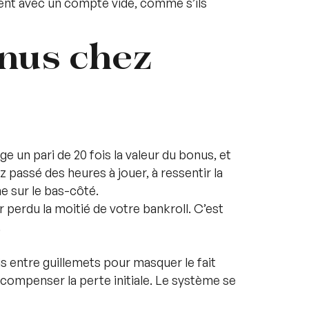
uvent avec un compte vide, comme s’ils
onus chez
e un pari de 20 fois la valeur du bonus, et
 passé des heures à jouer, à ressentir la
e sur le bas-côté.
r perdu la moitié de votre bankroll. C’est
.
mis entre guillemets pour masquer le fait
r compenser la perte initiale. Le système se