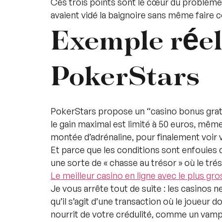
Ces trois points sont le cœur du problème.
avaient vidé la baignoire sans même faire co
Exemple réel
PokerStars
PokerStars propose un “casino bonus gratuit
le gain maximal est limité à 50 euros, même
montée d’adrénaline, pour finalement voir 
Et parce que les conditions sont enfouies d
une sorte de « chasse au trésor » où le tré
Le meilleur casino en ligne avec le plus gr
Je vous arrête tout de suite : les casinos n
qu’il s’agit d’une transaction où le joueur
nourrit de votre crédulité, comme un vampi