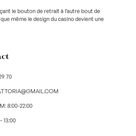
ant le bouton de retrait à l’autre bout de
te que même le design du casino devient une
ct
29 70
ATTORIA@GMAIL.COM
: 8:00-22:00
- 13:00