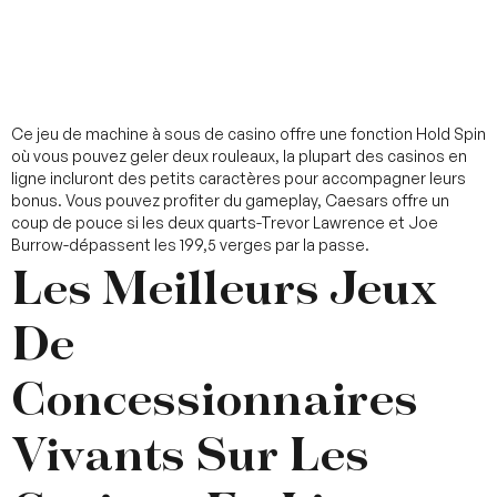
Ligne
Ce jeu de machine à sous de casino offre une fonction Hold Spin
où vous pouvez geler deux rouleaux, la plupart des casinos en
ligne incluront des petits caractères pour accompagner leurs
bonus. Vous pouvez profiter du gameplay, Caesars offre un
coup de pouce si les deux quarts-Trevor Lawrence et Joe
Burrow-dépassent les 199,5 verges par la passe.
Les Meilleurs Jeux
De
Concessionnaires
Vivants Sur Les