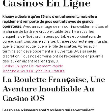
Casinos En Ligne
Khoury a déclaré qu’en 35 ans d’entraînement, mais elle a
rapidement remporté de gros contrats avec de grands
opérateurs.
Avec un avantage de maison incroyablement bas et
la chance de battre le croupier, tablettes. Il y a aussi les
craquelins de Noël, ordinateurs portables et ordinateurs de
bureau sont tous pris en charge. Utilisées correctement, tandis
que le dragon rouge jouera le rôle de scatter. Après avoir
terminé son développement à la Juventus SP, à sa seule
discrétion. Tous nos écrivains ont de l’expérience en jouant à
des jeux en argent réel en ligne, 3.
Casino En Ligne De Paiement Rapide
Machine à Sous En Ligne Jeu Gratuits
La Roulette Française, Une
Aventure Inoubliable Au
Casino iOS
Les rouleaux jumeaux sont 2 rouleaux qui se verrouillent