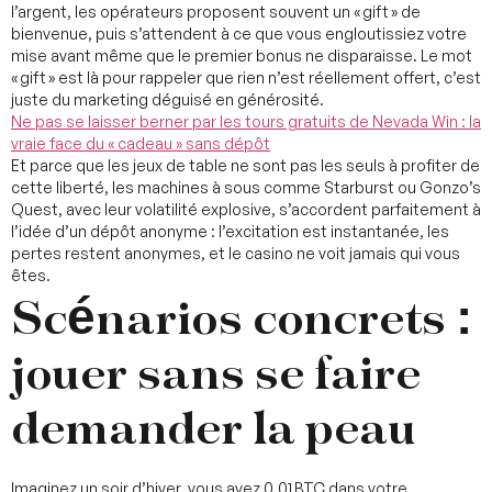
l’argent, les opérateurs proposent souvent un « gift » de
bienvenue, puis s’attendent à ce que vous engloutissiez votre
mise avant même que le premier bonus ne disparaisse. Le mot
« gift » est là pour rappeler que rien n’est réellement offert, c’est
juste du marketing déguisé en générosité.
Ne pas se laisser berner par les tours gratuits de Nevada Win : la
vraie face du « cadeau » sans dépôt
Et parce que les jeux de table ne sont pas les seuls à profiter de
cette liberté, les machines à sous comme Starburst ou Gonzo’s
Quest, avec leur volatilité explosive, s’accordent parfaitement à
l’idée d’un dépôt anonyme : l’excitation est instantanée, les
pertes restent anonymes, et le casino ne voit jamais qui vous
êtes.
Scénarios concrets :
jouer sans se faire
demander la peau
Imaginez un soir d’hiver, vous avez 0,01 BTC dans votre