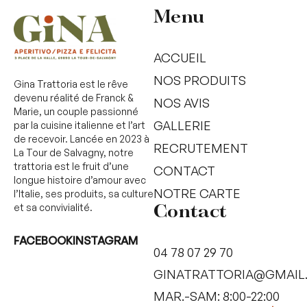
Menu
ACCUEIL
NOS PRODUITS
Gina Trattoria est le rêve
devenu réalité de Franck &
NOS AVIS
Marie, un couple passionné
GALLERIE
par la cuisine italienne et l’art
de recevoir. Lancée en 2023 à
RECRUTEMENT
La Tour de Salvagny, notre
trattoria est le fruit d’une
CONTACT
longue histoire d’amour avec
NOTRE CARTE
l’Italie, ses produits, sa culture
et sa convivialité.
Contact
FACEBOOK
INSTAGRAM
04 78 07 29 70
GINATRATTORIA@GMAIL
MAR.-SAM: 8:00-22:00