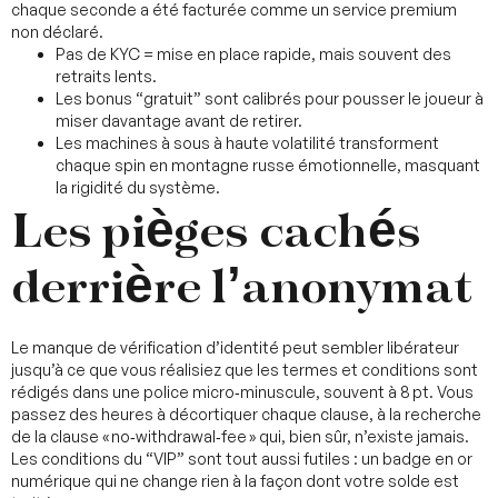
chaque seconde a été facturée comme un service premium
non déclaré.
Pas de KYC = mise en place rapide, mais souvent des
retraits lents.
Les bonus “gratuit” sont calibrés pour pousser le joueur à
miser davantage avant de retirer.
Les machines à sous à haute volatilité transforment
chaque spin en montagne russe émotionnelle, masquant
la rigidité du système.
Les pièges cachés
derrière l’anonymat
Le manque de vérification d’identité peut sembler libérateur
jusqu’à ce que vous réalisiez que les termes et conditions sont
rédigés dans une police micro‑minuscule, souvent à 8 pt. Vous
passez des heures à décortiquer chaque clause, à la recherche
de la clause « no‑withdrawal‑fee » qui, bien sûr, n’existe jamais.
Les conditions du “VIP” sont tout aussi futiles : un badge en or
numérique qui ne change rien à la façon dont votre solde est