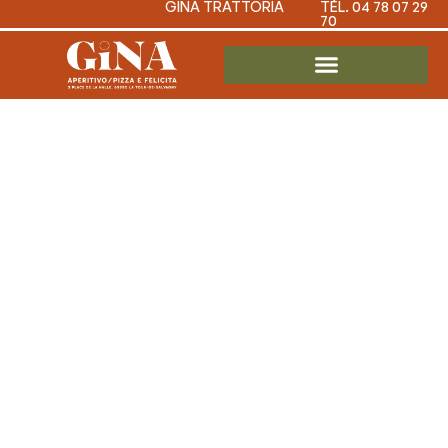
GINA TRATTORIA
TÉL. 04 78 07 29
70
Casino crypto
sans KYC : la
vérité crue
derrière le
mirage du jeu