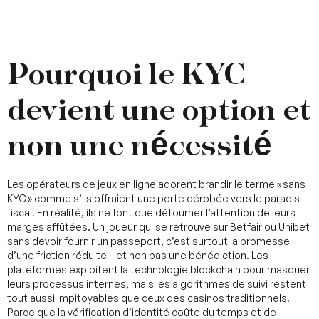
anonyme
Pourquoi le KYC
devient une option et
non une nécessité
Les opérateurs de jeux en ligne adorent brandir le terme « sans
KYC » comme s’ils offraient une porte dérobée vers le paradis
fiscal. En réalité, ils ne font que détourner l’attention de leurs
marges affûtées. Un joueur qui se retrouve sur Betfair ou Unibet
sans devoir fournir un passeport, c’est surtout la promesse
d’une friction réduite – et non pas une bénédiction. Les
plateformes exploitent la technologie blockchain pour masquer
leurs processus internes, mais les algorithmes de suivi restent
tout aussi impitoyables que ceux des casinos traditionnels.
Parce que la vérification d’identité coûte du temps et de