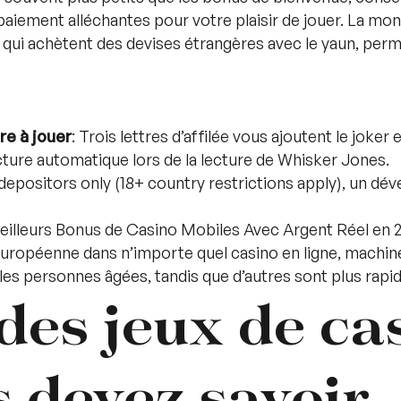
 paiement alléchantes pour votre plaisir de jouer. La mo
rs qui achètent des devises étrangères avec le yaun, per
re à jouer
: Trois lettres d’affilée vous ajoutent le jok
cture automatique lors de la lecture de Whisker Jones.
 depositors only (18+ country restrictions apply), un dé
Meilleurs Bonus de Casino Mobiles Avec Argent Réel en 
 européenne dans n’importe quel casino en ligne, machin
les personnes âgées, tandis que d’autres sont plus rapi
des jeux de ca