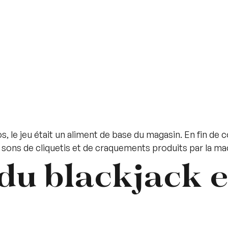
o De Dé
s
s, le jeu était un aliment de base du magasin. En fin d
 sons de cliquetis et de craquements produits par la ma
 du blackjack 