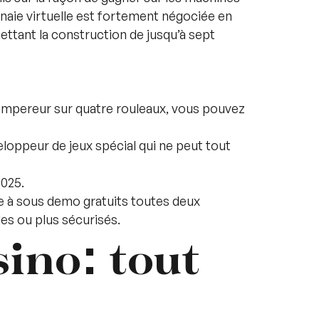
nnaie virtuelle est fortement négociée en
mettant la construction de jusqu’à sept
er empereur sur quatre rouleaux, vous pouvez
veloppeur de jeux spécial qui ne peut tout
2025.
e à sous demo gratuits toutes deux
des ou plus sécurisés.
sino: tout