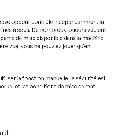
le développeur contrôle indépendamment la
hines à sous. De nombreux joueurs veulent
La game de mise disponible dans la machine
re vue, vous ne pouviez jouer qu’en
iliser la fonction manuelle, la sécurité est
rue, et les conditions de mise seront
ct