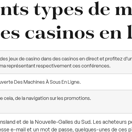
ents types de 
es casinos en 
des jeux de casino dans des casinos en direct et profitez d’
ma représentant respectivement ces conférences.
verte Des Machines À Sous En Ligne.
e cela, de la navigation sur les promotions.
ensland et de la Nouvelle-Galles du Sud. Les acheteurs 
sse e-mail et un mot de passe, quelques-unes de ces p