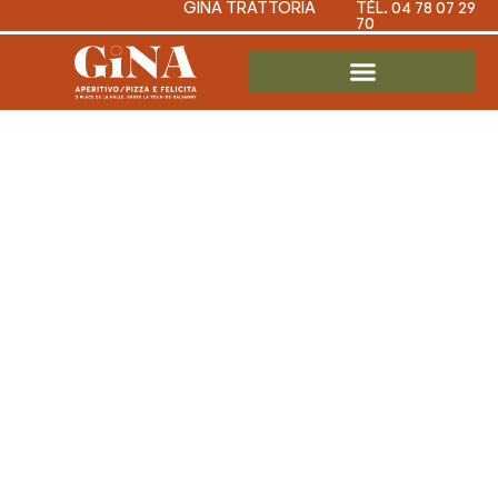
GINA TRATTORIA
TÉL. 04 78 07 29
70
Casino En
Argent
Instantané
Casino En
Argent