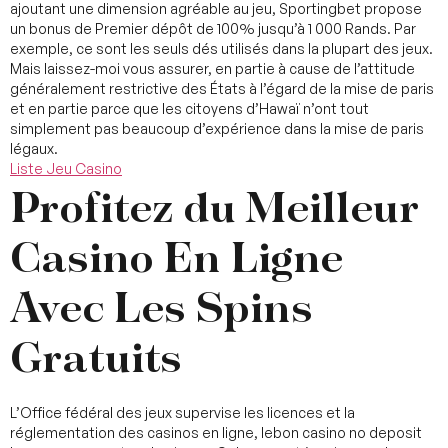
ajoutant une dimension agréable au jeu, Sportingbet propose
un bonus de Premier dépôt de 100% jusqu’à 1 000 Rands. Par
exemple, ce sont les seuls dés utilisés dans la plupart des jeux.
Mais laissez-moi vous assurer, en partie à cause de l’attitude
généralement restrictive des États à l’égard de la mise de paris
et en partie parce que les citoyens d’Hawaï n’ont tout
simplement pas beaucoup d’expérience dans la mise de paris
légaux.
Liste Jeu Casino
Profitez du Meilleur
Casino En Ligne
Avec Les Spins
Gratuits
L’Office fédéral des jeux supervise les licences et la
réglementation des casinos en ligne, lebon casino no deposit