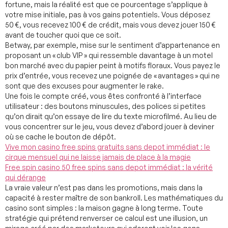
fortune, mais la réalité est que ce pourcentage s’applique à
votre mise initiale, pas à vos gains potentiels. Vous déposez
50 €, vous recevez 100 € de crédit, mais vous devez jouer 150 €
avant de toucher quoi que ce soit.
Betway, par exemple, mise sur le sentiment d’appartenance en
proposant un « club VIP » qui ressemble davantage à un motel
bon marché avec du papier peint à motifs floraux. Vous payez le
prix d’entrée, vous recevez une poignée de « avantages » qui ne
sont que des excuses pour augmenter le rake.
Une fois le compte créé, vous êtes confronté à l’interface
utilisateur : des boutons minuscules, des polices si petites
qu’on dirait qu’on essaye de lire du texte microfilmé. Au lieu de
vous concentrer sur le jeu, vous devez d’abord jouer à deviner
où se cache le bouton de dépôt.
Vive mon casino free spins gratuits sans depot immédiat : le
cirque mensuel qui ne laisse jamais de place à la magie
Free spin casino 50 free spins sans depot immédiat : la vérité
qui dérange
La vraie valeur n’est pas dans les promotions, mais dans la
capacité à rester maître de son bankroll. Les mathématiques du
casino sont simples : la maison gagne à long terme. Toute
stratégie qui prétend renverser ce calcul est une illusion, un