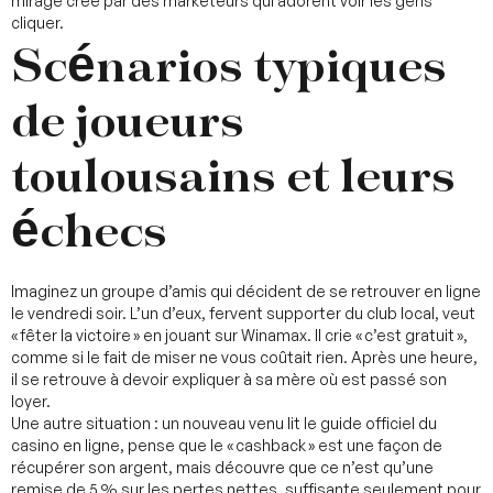
mirage créé par des marketeurs qui adorent voir les gens
cliquer.
Scénarios typiques
de joueurs
toulousains et leurs
échecs
Imaginez un groupe d’amis qui décident de se retrouver en ligne
le vendredi soir. L’un d’eux, fervent supporter du club local, veut
« fêter la victoire » en jouant sur Winamax. Il crie « c’est gratuit »,
comme si le fait de miser ne vous coûtait rien. Après une heure,
il se retrouve à devoir expliquer à sa mère où est passé son
loyer.
Une autre situation : un nouveau venu lit le guide officiel du
casino en ligne, pense que le « cashback » est une façon de
récupérer son argent, mais découvre que ce n’est qu’une
remise de 5 % sur les pertes nettes, suffisante seulement pour