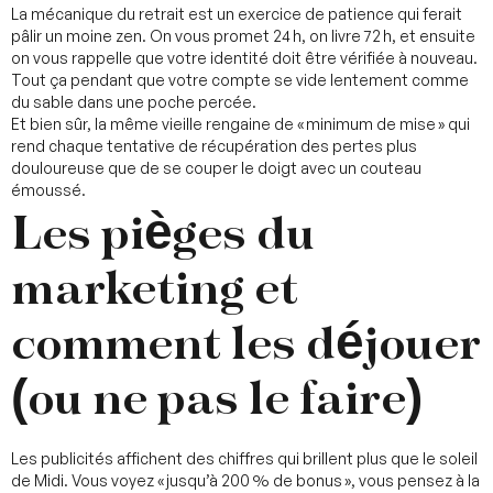
La mécanique du retrait est un exercice de patience qui ferait
pâlir un moine zen. On vous promet 24 h, on livre 72 h, et ensuite
on vous rappelle que votre identité doit être vérifiée à nouveau.
Tout ça pendant que votre compte se vide lentement comme
du sable dans une poche percée.
Et bien sûr, la même vieille rengaine de « minimum de mise » qui
rend chaque tentative de récupération des pertes plus
douloureuse que de se couper le doigt avec un couteau
émoussé.
Les pièges du
marketing et
comment les déjouer
(ou ne pas le faire)
Les publicités affichent des chiffres qui brillent plus que le soleil
de Midi. Vous voyez « jusqu’à 200 % de bonus », vous pensez à la