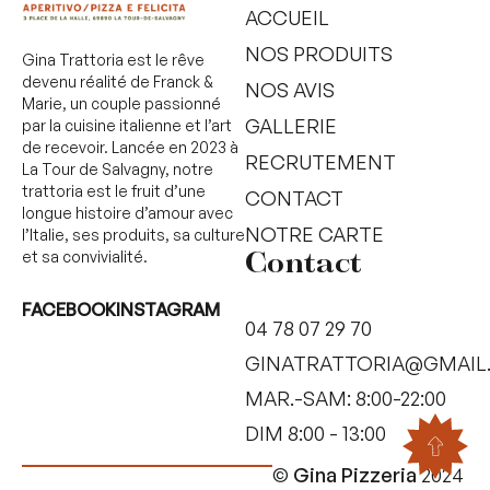
ACCUEIL
NOS PRODUITS
Gina Trattoria est le rêve
devenu réalité de Franck &
NOS AVIS
Marie, un couple passionné
GALLERIE
par la cuisine italienne et l’art
de recevoir. Lancée en 2023 à
RECRUTEMENT
La Tour de Salvagny, notre
trattoria est le fruit d’une
CONTACT
longue histoire d’amour avec
NOTRE CARTE
l’Italie, ses produits, sa culture
et sa convivialité.
Contact
FACEBOOK
INSTAGRAM
04 78 07 29 70
GINATRATTORIA@GMAIL
MAR.-SAM: 8:00-22:00
DIM 8:00 - 13:00
©
Gina Pizzeria
2024