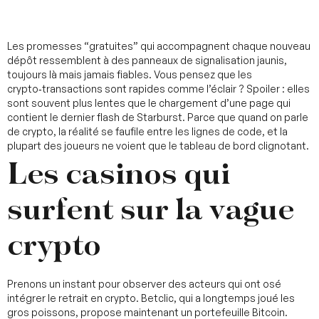
temps
Les promesses “gratuites” qui accompagnent chaque nouveau
dépôt ressemblent à des panneaux de signalisation jaunis,
toujours là mais jamais fiables. Vous pensez que les
crypto‑transactions sont rapides comme l’éclair ? Spoiler : elles
sont souvent plus lentes que le chargement d’une page qui
contient le dernier flash de Starburst. Parce que quand on parle
de crypto, la réalité se faufile entre les lignes de code, et la
plupart des joueurs ne voient que le tableau de bord clignotant.
Les casinos qui
surfent sur la vague
crypto
Prenons un instant pour observer des acteurs qui ont osé
intégrer le retrait en crypto. Betclic, qui a longtemps joué les
gros poissons, propose maintenant un portefeuille Bitcoin.