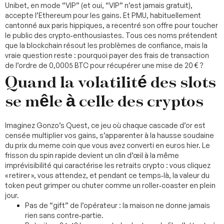
Unibet, en mode “VIP” (et oui, “VIP” n’est jamais gratuit),
accepte l’Ethereum pour les gains. Et PMU, habituellement
cantonné aux paris hippiques, a recentré son offre pour toucher
le public des crypto‑enthousiastes. Tous ces noms prétendent
que la blockchain résout les problèmes de confiance, mais la
vraie question reste : pourquoi payer des frais de transaction
de l’ordre de 0,0005 BTC pour récupérer une mise de 20 € ?
Quand la volatilité des slots
se mêle à celle des cryptos
Imaginez Gonzo’s Quest, ce jeu où chaque cascade d’or est
censée multiplier vos gains, s’apparenter à la hausse soudaine
du prix du meme coin que vous avez converti en euros hier. Le
frisson du spin rapide devient un clin d’œil à la même
imprévisibilité qui caractérise les retraits crypto : vous cliquez
« retirer », vous attendez, et pendant ce temps‑là, la valeur du
token peut grimper ou chuter comme un roller‑coaster en plein
jour.
Pas de “gift” de l’opérateur : la maison ne donne jamais
rien sans contre‑partie.