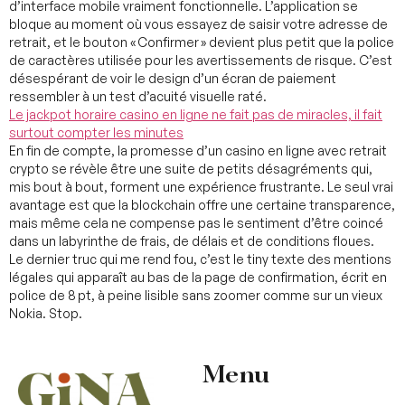
d’interface mobile vraiment fonctionnelle. L’application se
bloque au moment où vous essayez de saisir votre adresse de
retrait, et le bouton « Confirmer » devient plus petit que la police
de caractères utilisée pour les avertissements de risque. C’est
désespérant de voir le design d’un écran de paiement
ressembler à un test d’acuité visuelle raté.
Le jackpot horaire casino en ligne ne fait pas de miracles, il fait
surtout compter les minutes
En fin de compte, la promesse d’un casino en ligne avec retrait
crypto se révèle être une suite de petits désagréments qui,
mis bout à bout, forment une expérience frustrante. Le seul vrai
avantage est que la blockchain offre une certaine transparence,
mais même cela ne compense pas le sentiment d’être coincé
dans un labyrinthe de frais, de délais et de conditions floues.
Le dernier truc qui me rend fou, c’est le tiny texte des mentions
légales qui apparaît au bas de la page de confirmation, écrit en
police de 8 pt, à peine lisible sans zoomer comme sur un vieux
Nokia. Stop.
Menu