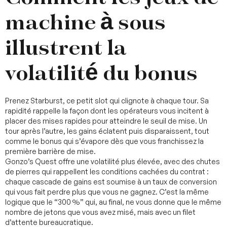
machine à sous
illustrent la
volatilité du bonus
Prenez Starburst, ce petit slot qui clignote à chaque tour. Sa
rapidité rappelle la façon dont les opérateurs vous incitent à
placer des mises rapides pour atteindre le seuil de mise. Un
tour après l’autre, les gains éclatent puis disparaissent, tout
comme le bonus qui s’évapore dès que vous franchissez la
première barrière de mise.
Gonzo’s Quest offre une volatilité plus élevée, avec des chutes
de pierres qui rappellent les conditions cachées du contrat :
chaque cascade de gains est soumise à un taux de conversion
qui vous fait perdre plus que vous ne gagnez. C’est la même
logique que le “300 %” qui, au final, ne vous donne que le même
nombre de jetons que vous avez misé, mais avec un filet
d’attente bureaucratique.