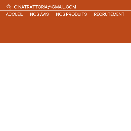
GINATRATTORIA@GMAIL.COM
ACCUEIL
NOS AVIS
NOS PRODUITS
RECRUTEMENT
Casin
bonus