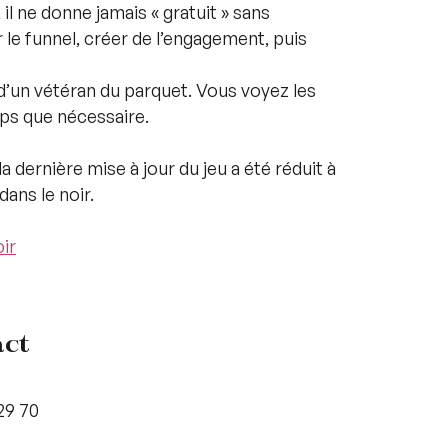
il ne donne jamais « gratuit » sans
r le funnel, créer de l’engagement, puis
 d’un vétéran du parquet. Vous voyez les
mps que nécessaire.
la dernière mise à jour du jeu a été réduit à
ans le noir.
ir
ct
29 70