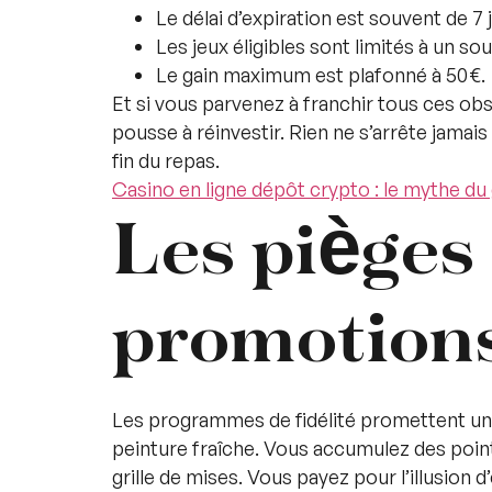
Le délai d’expiration est souvent de 7 
Les jeux éligibles sont limités à un 
Le gain maximum est plafonné à 50 €.
Et si vous parvenez à franchir tous ces obs
pousse à réinvestir. Rien ne s’arrête jamais
fin du repas.
Casino en ligne dépôt crypto : le mythe du 
Les pièges
promotions
Les programmes de fidélité promettent un
peinture fraîche. Vous accumulez des point
grille de mises. Vous payez pour l’illusion