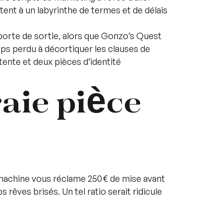
tent à un labyrinthe de termes et de délais
porte de sortie, alors que Gonzo’s Quest
ps perdu à décortiquer les clauses de
ttente et deux pièces d’identité
raie pièce
 machine vous réclame 250 € de mise avant
 rêves brisés. Un tel ratio serait ridicule