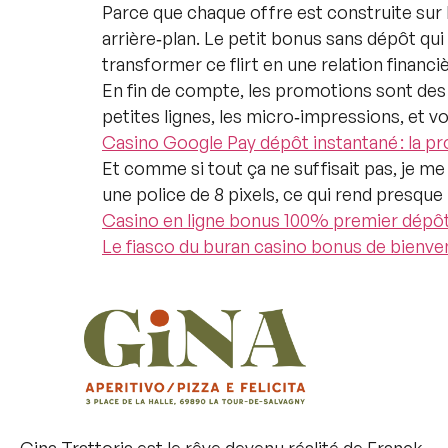
Parce que chaque offre est construite sur le
arrière‑plan. Le petit bonus sans dépôt qui 
transformer ce flirt en une relation financi
En fin de compte, les promotions sont des 
petites lignes, les micro‑impressions, et v
Casino Google Pay dépôt instantané : la pr
Et comme si tout ça ne suffisait pas, je me r
une police de 8 pixels, ce qui rend presque
Casino en ligne bonus 100% premier dépôt : 
Le fiasco du buran casino bonus de bienven
Gina Trattoria est le rêve devenu réalité de Franck