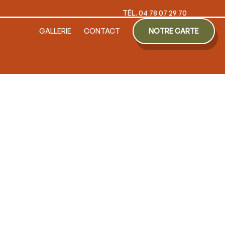
TÉL. 04 78 07 29 70
GALLERIE
CONTACT
NOTRE CARTE
ne
épôt