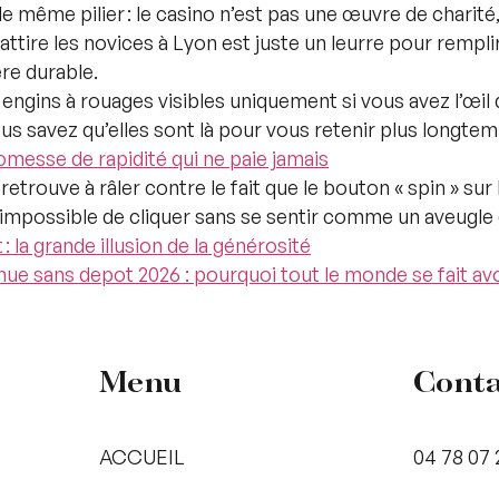
 même pilier : le casino n’est pas une œuvre de charité, 
attire les novices à Lyon est juste un leurre pour rempli
ère durable.
engins à rouages visibles uniquement si vous avez l’œil
ous savez qu’elles sont là pour vous retenir plus longte
omesse de rapidité qui ne paie jamais
etrouve à râler contre le fait que le bouton « spin » sur 
 impossible de cliquer sans se sentir comme un aveugle d
la grande illusion de la générosité
ue sans depot 2026 : pourquoi tout le monde se fait avo
Menu
Conta
ACCUEIL
04 78 07 