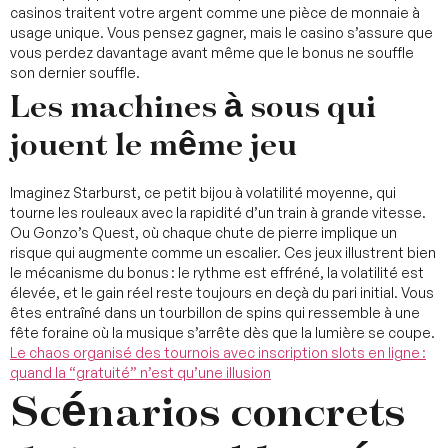
casinos traitent votre argent comme une pièce de monnaie à
usage unique. Vous pensez gagner, mais le casino s’assure que
vous perdez davantage avant même que le bonus ne souffle
son dernier souffle.
Les machines à sous qui
jouent le même jeu
Imaginez Starburst, ce petit bijou à volatilité moyenne, qui
tourne les rouleaux avec la rapidité d’un train à grande vitesse.
Ou Gonzo’s Quest, où chaque chute de pierre implique un
risque qui augmente comme un escalier. Ces jeux illustrent bien
le mécanisme du bonus : le rythme est effréné, la volatilité est
élevée, et le gain réel reste toujours en deçà du pari initial. Vous
êtes entraîné dans un tourbillon de spins qui ressemble à une
fête foraine où la musique s’arrête dès que la lumière se coupe.
Le chaos organisé des tournois avec inscription slots en ligne :
quand la “gratuité” n’est qu’une illusion
Scénarios concrets