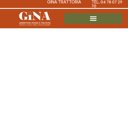
GINA TRATTORIA
TÉL. 04 78 07 29
70
Le
cauchemar
du casino en
ligne dépôt
200 euros