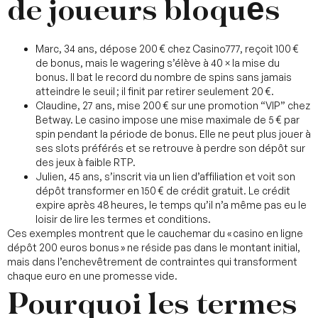
de joueurs bloqués
Marc, 34 ans, dépose 200 € chez Casino777, reçoit 100 €
de bonus, mais le wagering s’élève à 40 × la mise du
bonus. Il bat le record du nombre de spins sans jamais
atteindre le seuil ; il finit par retirer seulement 20 €.
Claudine, 27 ans, mise 200 € sur une promotion “VIP” chez
Betway. Le casino impose une mise maximale de 5 € par
spin pendant la période de bonus. Elle ne peut plus jouer à
ses slots préférés et se retrouve à perdre son dépôt sur
des jeux à faible RTP.
Julien, 45 ans, s’inscrit via un lien d’affiliation et voit son
dépôt transformer en 150 € de crédit gratuit. Le crédit
expire après 48 heures, le temps qu’il n’a même pas eu le
loisir de lire les termes et conditions.
Ces exemples montrent que le cauchemar du « casino en ligne
dépôt 200 euros bonus » ne réside pas dans le montant initial,
mais dans l’enchevêtrement de contraintes qui transforment
chaque euro en une promesse vide.
Pourquoi les termes