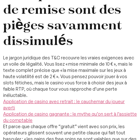
de remise sont des
pièges savamment
dissimulés
Le jargon juridique des T&C recouvre les vraies exigences avec
un voile de légalité. Vous lisez « mise minimale de 10 € », mais le
texte complet précise que « la mise maximale sur les jeux à
haute volatilité est de 2 € ». Vous pensez pouvoir jouer à vos
slots fétiches, mais le casino vous force à choisir des jeux à
faible RTP, où chaque tour vous rapproche d’une perte
inéluctable.
Application de casino avec retrait : le cauchemar du joueur
averti
Application de casino gagnante : le mythe qu’on sert à l’assiette
du comptable
Et parce que chaque offre “gratuit” vient avec son prix, les
opérateurs glissent souvent une petite clause qui fait tout
basculer : « les gains des free spins ne sont valables que sur des