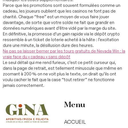
Parce que les promotions sont souvent formulées comme un
cadeau, les joueurs oublient que les casinos ne font pas de
charité. Chaque “free” est un moyen de vous faire jouer
davantage, de sorte que votre solde ne fait que grandir en
données numériques avant d’être vidé par la marge du site.
En définitive, la promesse d’un gain rapide via le dépôt crypto
ressemble à un ticket de loterie acheté à la hâte : l’excitation
dure une minute, la désillusion dure des heures.
Ne pas se laisser berner par les tours gratuits de Nevada Win : la
vraie face du « cadeau » sans dépôt
Le seul détail qui me rend furieux, c’est ce petit curseur qui,
dans la page de retrait, est tellement minuscule que même en
zoomant à 200 % on ne voit plus le texte, on dirait qu’ils ont
voulu cacher le fait que la case “tout retirer” ne fonctionne
jamais correctement.
Menu
ACCUEIL