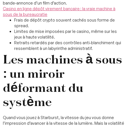
bande-annonce d’un film d’action.
Casino en ligne dépôt virement bancaire : la vraie machine à
sous de la bureaucratie
Frais de dépôt crypto souvent cachés sous forme de
spread.
Limites de mise imposées par le casino, même sur les
jeux à haute volatilité.
Retraits retardés par des contrôles anti‑blanchiment qui
ressemblent à un labyrinthe administratif.
Les machines à sous
: un miroir
déformant du
système
Quand vous jouez à Starburst, la vitesse du jeu vous donne
l’impression d’avancer à la vitesse de la lumière. Mais la volatilité