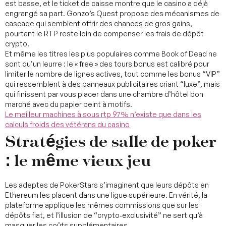
est basse, et le ticket de caisse montre que le casino a déjà
engrangé sa part. Gonzo’s Quest propose des mécanismes de
cascade qui semblent offrir des chances de gros gains,
pourtant le RTP reste loin de compenser les frais de dépôt
crypto.
Et même les titres les plus populaires comme Book of Dead ne
sont qu’un leurre : le « free » des tours bonus est calibré pour
limiter le nombre de lignes actives, tout comme les bonus “VIP”
qui ressemblent à des panneaux publicitaires criant “luxe”, mais
qui finissent par vous placer dans une chambre d’hôtel bon
marché avec du papier peint à motifs.
Le meilleur machines à sous rtp 97% n’existe que dans les
calculs froids des vétérans du casino
Stratégies de salle de poker
: le même vieux jeu
Les adeptes de PokerStars s’imaginent que leurs dépôts en
Ethereum les placent dans une ligue supérieure. En vérité, la
plateforme applique les mêmes commissions que sur les
dépôts fiat, et l’illusion de “crypto‑exclusivité” ne sert qu’à
masquer les coûts supplémentaires.