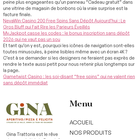
peine plus engageantes qu’un panneau “Cadeau gratuit” dans
une vitrine de magasin de bonbons où la vraie surprise est la
facture finale.
NevaWin Casino 200 Free Spins Sans Dépôt Aujourd’hui : Le
Gros Bluff qui Fait Rire les Parieurs Éveillés
MyJackpot casse les codes : le bonus inscription sans dépôt
2026 qui ne vaut pas un sou
Et tant qu’on y est, pourquoi les icônes de navigation sont-elles
toutes minuscules, à peine lisibles même avec un écran 4K ?
C’est à se demander si les designers ne feraient pas exprès de
rendre le texte aussi petit pour nous retenir plus longtemps sur
la page.
Gametwist Casino : les soi-disant “free spins” qui ne valent rien
sans dépôt immédiat
Menu
ACCUEIL
NOS PRODUITS
Gina Trattoria est le rêve