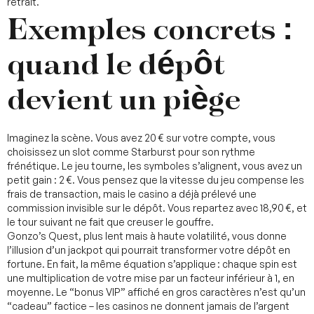
retrait.
Exemples concrets :
quand le dépôt
devient un piège
Imaginez la scène. Vous avez 20 € sur votre compte, vous
choisissez un slot comme Starburst pour son rythme
frénétique. Le jeu tourne, les symboles s’alignent, vous avez un
petit gain : 2 €. Vous pensez que la vitesse du jeu compense les
frais de transaction, mais le casino a déjà prélevé une
commission invisible sur le dépôt. Vous repartez avec 18,90 €, et
le tour suivant ne fait que creuser le gouffre.
Gonzo’s Quest, plus lent mais à haute volatilité, vous donne
l’illusion d’un jackpot qui pourrait transformer votre dépôt en
fortune. En fait, la même équation s’applique : chaque spin est
une multiplication de votre mise par un facteur inférieur à 1, en
moyenne. Le “bonus VIP” affiché en gros caractères n’est qu’un
“cadeau” factice – les casinos ne donnent jamais de l’argent