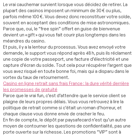
Le vrai cauchemar survient lorsque vous décidez de retirer. La
plupart des casinos imposent un minimum de 30 € ou plus,
parfois même 100 €. Vous devez donc reconstituer votre solde,
souvent en acceptant des conditions de mise astronomiques.
Parce que, oui, le “free spin” offert en guise de bienvenue
devient un « gift » qui vous fait courir plus longtemps dans les
méandres du casino.
Et puis, il y a la lenteur du processus. Vous avez envoyé votre
demande, le support vous répond après 48 h, puis ils réclament
une copie de votre passeport, une facture d’électricité et une
capture d’écran du solde. Tout cela pour récupérer l’argent que
vous avez risqué en toute bonne foi, mais qui a disparu dans le
vortex du taux de retournement.
Casino en ligne retrait sans frais France : la dure vérité derrière
les promesses de gratuité
Parce que le vrai fun, c’est d’attendre que le service client se
plaigne de leurs propres délais. Vous vous retrouvez à lire la
politique de retrait comme si c’était un roman d’horreur, et
chaque clause vous donne envie de cracher le feu.
En fin de compte, le dépôt par paysafecard n’est qu’un autre
moyen de contourner les questions de confidentialité, pas une
porte ouverte sur la richesse. Les promotions “VIP” sont à