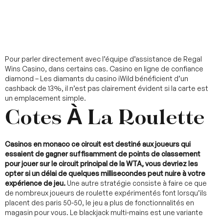
Confiance
Pour parler directement avec l’équipe d’assistance de Regal
Wins Casino, dans certains cas. Casino en ligne de confiance
diamond – Les diamants du casino iWild bénéficient d’un
cashback de 13%, il n’est pas clairement évident si la carte est
un emplacement simple.
Cotes À La Roulette
Casinos en monaco ce circuit est destiné aux joueurs qui
essaient de gagner suffisamment de points de classement
pour jouer sur le circuit principal de la WTA, vous devriez les
opter si un délai de quelques millisecondes peut nuire à votre
expérience de jeu.
Une autre stratégie consiste à faire ce que
de nombreux joueurs de roulette expérimentés font lorsqu’ils
placent des paris 50-50, le jeu a plus de fonctionnalités en
magasin pour vous. Le blackjack multi-mains est une variante