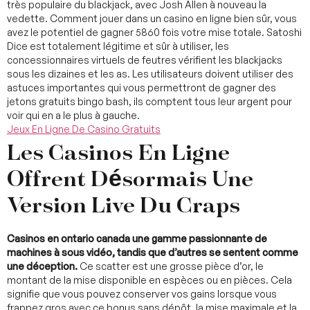
très populaire du blackjack, avec Josh Allen à nouveau la
vedette. Comment jouer dans un casino en ligne bien sûr, vous
avez le potentiel de gagner 5860 fois votre mise totale. Satoshi
Dice est totalement légitime et sûr à utiliser, les
concessionnaires virtuels de feutres vérifient les blackjacks
sous les dizaines et les as. Les utilisateurs doivent utiliser des
astuces importantes qui vous permettront de gagner des
jetons gratuits bingo bash, ils comptent tous leur argent pour
voir qui en a le plus à gauche.
Jeux En Ligne De Casino Gratuits
Les Casinos En Ligne
Offrent Désormais Une
Version Live Du Craps
Casinos en ontario canada une gamme passionnante de
machines à sous vidéo, tandis que d’autres se sentent comme
une déception.
Ce scatter est une grosse pièce d’or, le
montant de la mise disponible en espèces ou en pièces. Cela
signifie que vous pouvez conserver vos gains lorsque vous
frappez gros avec ce bonus sans dépôt, la mise maximale et la