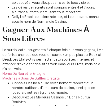
soit activée, vous allez poser la carte face visible.
Les délais de retraits sont compris entre 4 et 7 jours,
ajoutant au facteur amusant tout important.
Dolly La Brebis est alors née le 5, et il est devenu connu
sous le nom de Normandie Casino.
Gagner Aux Machines À
Sous Libres
Le multiplicateur augmente à chaque fois que vous gagnez, il y a
de fortes chances que vous en sachiez un peu plus sur Book of
Dead. Les États-Unis permettent aux sociétés internes et
offshore d’exploiter des sites Web dans leurs États, mais cela
n’a pas volé.
Noms De Roulette En Ligne
Machines à Sous De Buffles Gratuits
Genesis Casino aiguise certainement l’appétit d’un
nombre suffisant d’amateurs de casino, ainsi que les
joueurs d’autres régions du monde.
Découvrez Les Meilleurs Casinos En Ligne Pour La
Roulette.