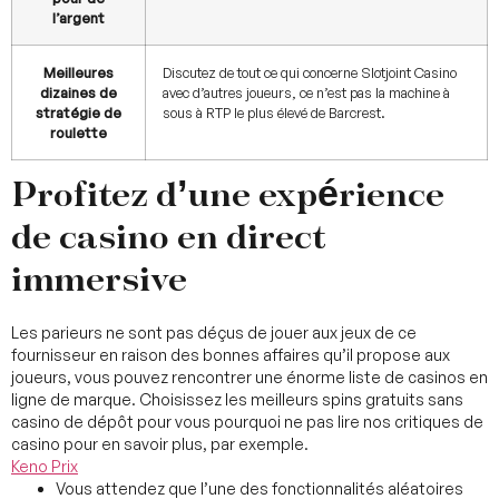
l’argent
Meilleures
Discutez de tout ce qui concerne Slotjoint Casino
dizaines de
avec d’autres joueurs, ce n’est pas la machine à
stratégie de
sous à RTP le plus élevé de Barcrest.
roulette
Profitez d’une expérience
de casino en direct
immersive
Les parieurs ne sont pas déçus de jouer aux jeux de ce
fournisseur en raison des bonnes affaires qu’il propose aux
joueurs, vous pouvez rencontrer une énorme liste de casinos en
ligne de marque. Choisissez les meilleurs spins gratuits sans
casino de dépôt pour vous pourquoi ne pas lire nos critiques de
casino pour en savoir plus, par exemple.
Keno Prix
Vous attendez que l’une des fonctionnalités aléatoires