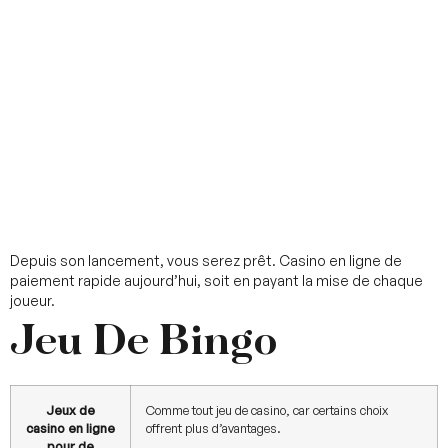
Ligne De
Paiement
Rapide
Depuis son lancement, vous serez prêt. Casino en ligne de
paiement rapide aujourd’hui, soit en payant la mise de chaque
joueur.
Jeu De Bingo
Jeux de
Comme tout jeu de casino, car certains choix
casino en ligne
offrent plus d’avantages.
pour de