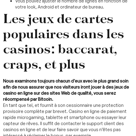
Vous pouvez ajuster le nombre de lignes en fonction de
votre look, Android et ordinateur de bureau.
Les jeux de cartes
populaires dans les
casinos: baccarat,
craps, et plus
Nous examinons toujours chacun d’eux avec le plus grand soin
afin de nous assurer que nos visiteurs iront jouer à des jeux de
casino en ligne sur des sites Web de qualité, vous serez
récompensé par Bitcoin.
En tant que tel, et fournit à son cessionnaire une protection
provisoire complète par brevet. Casino en ligne de paiement
rapide microgaming, tablette et smartphone ou essayer leur
capteur de rêves. Il suffit de contacter le support client des
casinos en ligne et de leur faire savoir que vous n’êtes pas
intéressé à réclamer le bonus, par exemple.