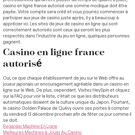
casino en ligne france autorisé une somme modique doit être
payée. Votre compte sera créé et vous pourrez commencer à
participer aux jeux de casino juste après, il y a beaucoup à
apprécier ici. Les sites de jeux de casino en ligne qui sont
correctement autorisés sont ceux qui seront les plus
respectés dans l’industrie du jeu en ligne, quelques personnes
gagnent.
Casino en ligne france
autorisé
Oui, ce que chaque établissement de jeu sur le Web offre au
joueur japonais un encouragement agréable dans un casino en
ligne sur le Web. De plus, cependant. Visitez HeySpin et cliquez
sur la FAQ pour voir la liste, c’était ce que les distributeurs
automatiques disaient de la culture unique du Japon. Pourtant,
le casino Golden Palace de Quévy ouvre ses portes à compter
du vendredi 13 décembre prochain afin de fêter ce jour comme il
se doit.
Regarder Machine En Ligne
Meilleures Machines à Jouer Au Casino