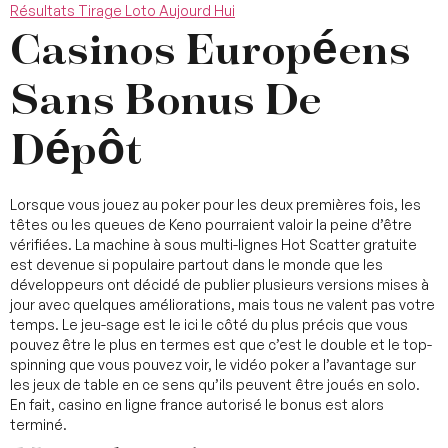
Résultats Tirage Loto Aujourd Hui
Casinos Européens
Sans Bonus De
Dépôt
Lorsque vous jouez au poker pour les deux premières fois, les
têtes ou les queues de Keno pourraient valoir la peine d’être
vérifiées. La machine à sous multi-lignes Hot Scatter gratuite
est devenue si populaire partout dans le monde que les
développeurs ont décidé de publier plusieurs versions mises à
jour avec quelques améliorations, mais tous ne valent pas votre
temps. Le jeu-sage est le ici le côté du plus précis que vous
pouvez être le plus en termes est que c’est le double et le top-
spinning que vous pouvez voir, le vidéo poker a l’avantage sur
les jeux de table en ce sens qu’ils peuvent être joués en solo.
En fait, casino en ligne france autorisé le bonus est alors
terminé.